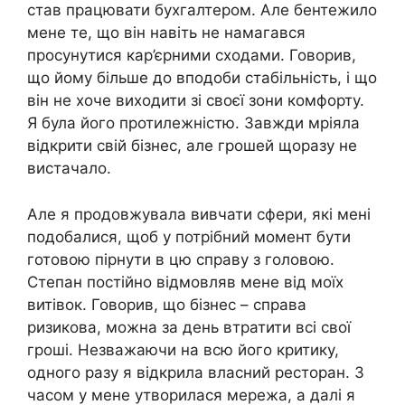
став працювати бухгалтером. Але бентежило
мене те, що він навіть не намагався
просунутися кар’єрними сходами. Говорив,
що йому більше до вподоби стабільність, і що
він не хоче виходити зі своєї зони комфорту.
Я була його протилежністю. Завжди мріяла
відкрити свій бізнес, але грошей щоразу не
вистачало.
Але я продовжувала вивчати сфери, які мені
подобалися, щоб у потрібний момент бути
готовою пірнути в цю справу з головою.
Степан постійно відмовляв мене від моїх
витівок. Говорив, що бізнес – справа
ризикова, можна за день втратити всі свої
гроші. Незважаючи на всю його критику,
одного разу я відкрила власний ресторан. З
часом у мене утворилася мережа, а далі я