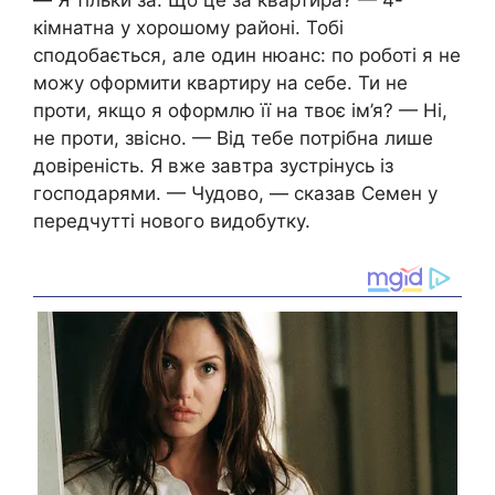
— Я тільки за. Що це за квартира? — 4-
кімнатна у хорошому районі. Тобі
сподобається, але один нюанс: по роботі я не
можу оформити квартиру на себе. Ти не
проти, якщо я оформлю її на твоє ім’я? — Ні,
не проти, звісно. — Від тебе потрібна лише
довіреність. Я вже завтра зустрінусь із
господарями. — Чудово, — сказав Семен у
передчутті нового видобутку.