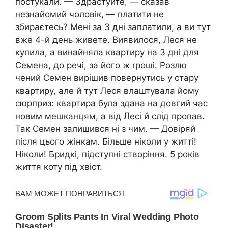
постукали. — Здрастуйте, — сказав
незнайомий чоловік, — платити не
збираєтесь? Мені за 3 дні заплатили, а ви тут
вже 4-й день живете. Виявилося, Леся не
купила, а винайняла квартиру на 3 дні для
Семена, до речі, за його ж rроші. Розлю
чений Семен вирішив повернутись у стару
квартиру, але й тут Леся влаштувала йому
сюрприз: квартира була здана на довгий час
новим мешканцям, а від Лесі й слід пропав.
Так Семен залишився ні з чим. — Довіряй
після цього жінкам. Більше ніколи у житті!
Ніколи! Бридкі, підступні створіння. 5 років
життя коту під хвіст.