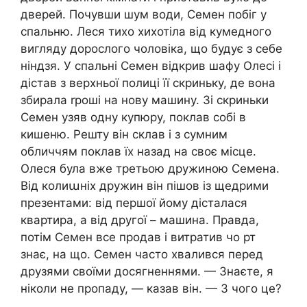
дверей. Почувши шум води, Семен побіг у
спальню. Леся тихо хихотіла від кумедного
вигляду дорослого чоловіка, що будує з себе
ніндзя. У спальні Семен відкрив шафу Олесі і
дістав з верхньої полиці її скриньку, де вона
збирала rроші на нову машину. Зі скриньки
Семен узяв одну купюру, поклав собі в
кишеню. Решту він склав і з сумним
обличчям поклав їх назад на своє місце.
Олеся була вже третьою дружиною Семена.
Від колиաніх дружин він пішов із щедрими
презентами: від першої йому дісталася
квартира, а від другої – машина. Правда,
потім Семен все продав і витратив чо рт
знає, на що. Семен часто хвалився перед
друзями своїми досягненнями. — Знаєте, я
ніколи не пропаду, — казав він. — З чого це?