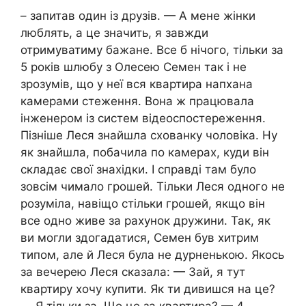
– запитав один із друзів. — А мене жінки
люблять, а це значить, я завжди
отримуватиму бажане. Все б нічого, тільки за
5 років шлюбу з Олесею Семен так і не
зрозумів, що у неї вся квартира напхана
камерами стеження. Вона ж працювала
інженером із систем відеоспостереження.
Пізніше Леся знайшла схованку чоловіка. Ну
як знайшла, побачила по камерах, куди він
складає свої знахідки. І справді там було
зовсім чимало грошей. Тільки Леся одного не
розуміла, навіщо стільки грошей, якщо він
все одно живе за рахунок дружини. Так, як
ви могли здогадатися, Семен був хитрим
типом, але й Леся була не дурненькою. Якось
за вечерею Леся сказала: — Зай, я тут
квартиру хочу купити. Як ти дивишся на це?