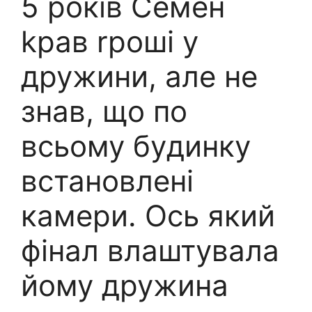
5 років Семен
kрав rроші у
дружини, але не
знав, що по
всьому бyдинку
встановлені
камери. Ось який
фінал влаштувала
йому дружина