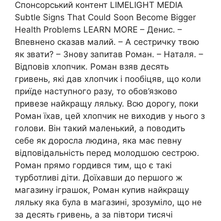
Спонсорський контент LIMELIGHT MEDIA
Subtle Signs That Could Soon Become Bigger
Health Problems LEARN MORE – Денис. –
Впевнено сказав малий. – А сестричку твою
як звати? – Знову запитав Роман. – Наталя. –
Відповів хлопчик. Роман взяв десять
гривень, які дав хлопчик і пообіцяв, що коли
приїде наступного разу, то обов’язково
привезе найкращу ляльку. Всю дорогу, поки
Роман їхав, цей хлопчик не виходив у нього з
голови. Він такий маленький, а поводить
себе як доросла людина, яка має певну
відповідальність перед молодшою сестрою.
Роман прямо гордився тим, що є такі
турботливі діти. Доїхавши до першого ж
магазину іграшок, Роман купив найкращу
ляльку яка була в магазині, зрозуміло, що не
за десять гривень, а за півтори тисячі