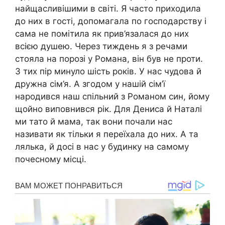
найщасливішими в світі. Я часто приходила
до них в гості, допомагала по господарству і
сама не помітила як прив’язалася до них
всією душею. Через тиждень я з речами
стояла на порозі у Романа, він був не проти.
З тих пір минуло шість років. У нас чудова й
дружна сім’я. А згодом у нашій сім’ї
народився наш спільний з Романом син, йому
щойно виповнився рік. Для Дениса й Наталі
ми тато й мама, так вони почали нас
називати як тільки я переїхала до них. А та
лялька, й досі в нас у будинку на самому
почесному місці.