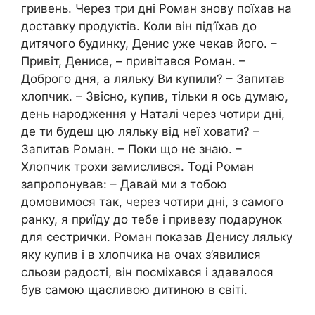
гривень. Через три дні Роман знову поїхав на
доставку продуктів. Коли він під’їхав до
дитячого будинку, Денис уже чекав його. –
Привіт, Денисе, – привітався Роман. –
Доброго дня, а ляльку Ви купили? – Запитав
хлопчик. – Звісно, купив, тільки я ось думаю,
день народження у Наталі через чотири дні,
де ти будеш цю ляльку від неї ховати? –
Запитав Роман. – Поки що не знаю. –
Хлопчик трохи замислився. Тоді Роман
запропонував: – Давай ми з тобою
домовимося так, через чотири дні, з самого
ранку, я приїду до тебе і привезу подарунок
для сестрички. Роман показав Денису ляльку
яку купив і в хлопчика на очах з’явилися
сльози радості, він посміхався і здавалося
був самою щасливою дитиною в світі.