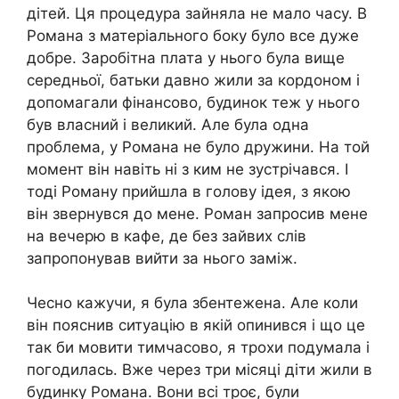
дітей. Ця процедура зайняла не мало часу. В
Романа з матеріального боку було все дуже
добре. Заробітна плата у нього була вище
середньої, батьки давно жили за кордоном і
допомагали фінансово, будинок теж у нього
був власний і великий. Але була одна
проблема, у Романа не було дружини. На той
момент він навіть ні з ким не зустрічався. І
тоді Роману прийшла в голову ідея, з якою
він звернувся до мене. Роман запросив мене
на вечерю в кафе, де без зайвих слів
запропонував вийти за нього заміж.
Чесно кажучи, я була збентежена. Але коли
він пояснив ситуацію в якій опинився і що це
так би мовити тимчасово, я трохи подумала і
погодилась. Вже через три місяці діти жили в
будинку Романа. Вони всі троє, були