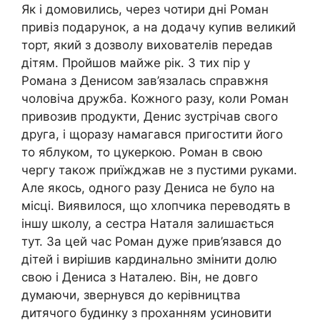
Як і домовились, через чотири дні Роман
привіз подарунок, а на додачу купив великий
торт, який з дозволу вихователів передав
дітям. Пройшов майже рік. З тих пір у
Романа з Денисом зав’язалась справжня
чоловіча дружба. Кожного разу, коли Роман
привозив продукти, Денис зустрічав свого
друга, і щоразу намагався пригостити його
то яблуком, то цукеркою. Роман в свою
чергу також приїжджав не з пустими руками.
Але якось, одного разу Дениса не було на
місці. Виявилося, що хлопчика переводять в
іншу школу, а сестра Наталя залишається
тут. За цей час Роман дуже прив’язався до
дітей і вирішив кардинально змінити долю
свою і Дениса з Наталею. Він, не довго
думаючи, звернувся до керівництва
дитячого будинку з проханням усиновити