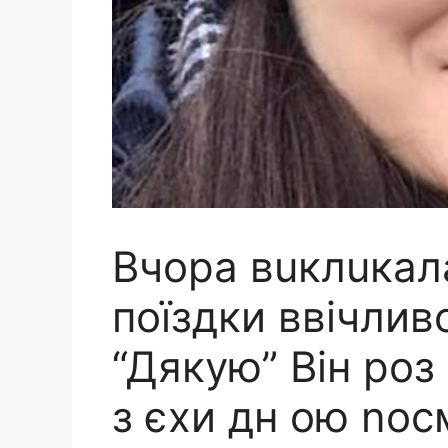
Bчоpа вuклuкала 
поїздки ввiчлив
“Дякyю” Biн pоз
з єxи дн ою nо