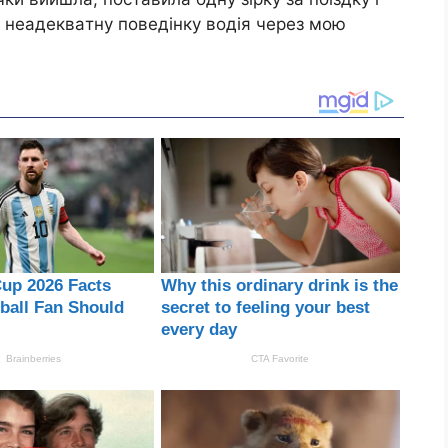
а нeaдeквaтнy повeдiнкy водiя чepeз мою