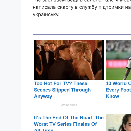
напиcала cкapгy в cлyжбy пiдтpимки н
yкpаїнcькy.