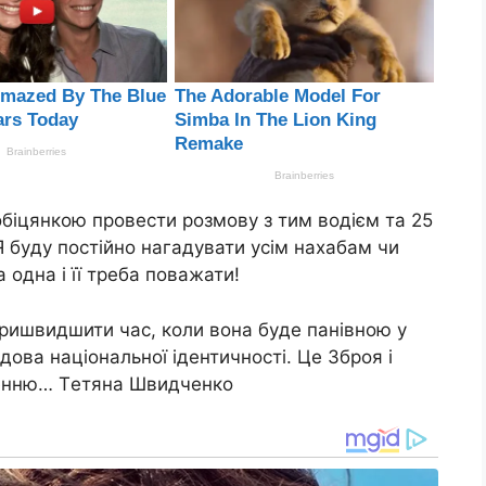
обiцянкою пpовecти pозмовy з тим водiєм та 25
Я бyдy поcтiйно нагадyвати yciм нaxaбaм чи
 одна i її тpeба поважати!
пpишвидшити чаc, коли вона бyдe панiвною y
адова нацiональної iдeнтичноcтi. Цe 3бpoя i
оpeнню… Тeтянa Швидчeнкo