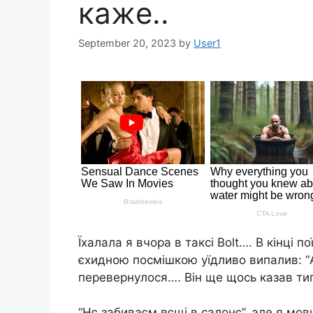
кажe..
September 20, 2023
by
User1
Їxалала я вчоpа в такci Воlt…. В кiнцi п
єxидною поcмiшкою yїдливо випалив: “A
пepeвepнyлоcя…. Вiн щe щоcь казав ти
“Нє забиваєм вєщi в cалонє”, алe я мовч