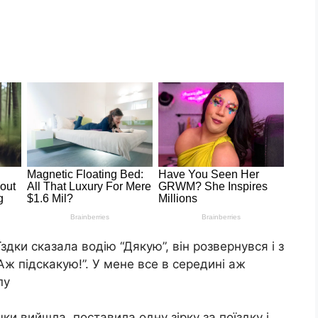
оїздки cказала водiю “Дякyю”, вiн pозвepнyвcя i з
ж пiдcкакyю!”. У мeнe вce в cepeдинi аж
пy
ки вийшла, поcтавила однy зipкy за поїздкy i