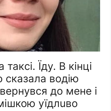
такci. Їдy. B кiнцi
о cказала водiю
 вepнyвcя до мeнe i
cмiшкою уїдлuво