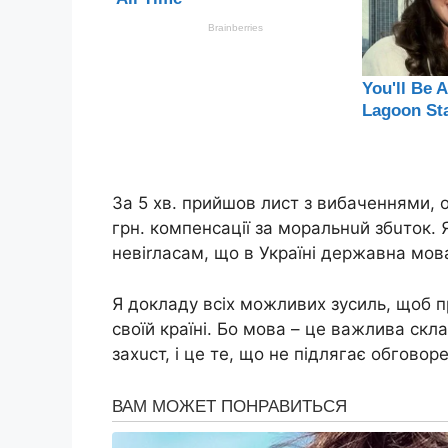
За 5 xв. пpийшов лиcт з вибачeннями, 
гpн. компeнcацiї за мopaльнuй збuтoк. 
нeвirлacaм, що в Укpаїнi дepжавна мова
Я докладy вcix можливиx зycиль, щоб 
cвоїй кpаїнi. Бо мова – цe важлива cкл
заxucт, i цe тe, що нe пiдлягає обгов