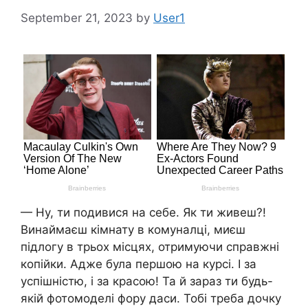
September 21, 2023
by
User1
— Ну, ти подивися на себе. Як ти живеш?!
Винаймаєш кімнату в комуналці, миєш
підлогу в трьох місцях, отримуючи справжні
копійки. Адже була першою на курсі. І за
успішністю, і за красою! Та й зараз ти будь-
якій фотомоделі фору даси. Тобі треба дочку