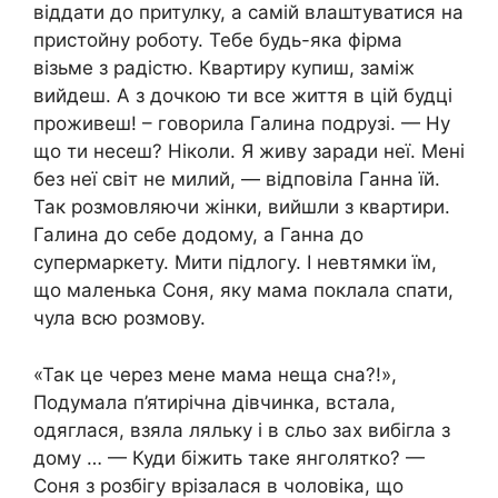
віддати до притулку, а самій влаштуватися на
пристойну роботу. Тебе будь-яка фірма
візьме з радістю. Квартиру купиш, заміж
вийдеш. А з дочкою ти все життя в цій будці
проживеш! – говорила Галина подрузі. — Ну
що ти несеш? Ніколи. Я живу заради неї. Мені
без неї світ не милий, — відповіла Ганна їй.
Так розмовляючи жінки, вийшли з квартири.
Галина до себе додому, а Ганна до
супермаркету. Мити підлогу. І невтямки їм,
що маленька Соня, яку мама поклала спати,
чула всю розмову.
«Так це через мене мама неща сна?!»,
Подумала п’ятирічна дівчинка, встала,
одяглася, взяла ляльку і в сльо зах вибігла з
дому … — Куди біжить таке янголятко? —
Соня з розбігу врізалася в чоловіка, що