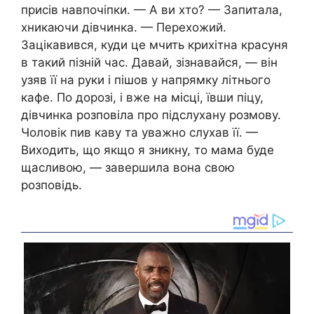
присів навпочіпки. — А ви хто? — Запитала,
хникаючи дівчинка. — Перехожий.
Зацікавився, куди це мчить крихітна красуня
в такий пізній час. Давай, зізнавайся, — він
узяв її на руки і пішов у напрямку літнього
кафе. По дорозі, і вже на місці, ївши піцу,
дівчинка розповіла про підслухану розмову.
Чоловік пив каву та уважно слухав її. —
Виходить, що якщо я зникну, то мама буде
щасливою, — завершила вона свою
розповідь.