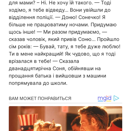
для мами? – Ні. Не хочу їй такого. — Тоді
ходімо, я тебе відведу… Вони увійшли до
відділення поліції. — Доню! Сонечко! Я
більше не працюватиму ночами. Придумаю
щось інше! — Ми разом придумаємо, —
сказав чоловік, який привів Соню… Пройшло
сім років: — Бувай, тату, я тебе дуже люблю!
Ти в мене найкращий! Як чудово, що я тоді
врізалася в тебе! — Сказала
дванадцятирічна Соня, обійнявши на
прощання батька і вийшовши з машини
попрямувала до школи.