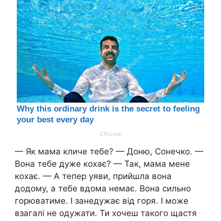
— Як мама кличе тебе? — Доню, Сонечко. —
Вона тебе дуже кохає? — Так, мама мене
кохає. — А тепер уяви, прийшла вона
додому, а тебе вдома немає. Вона сильно
горюватиме. І занедужає від горя. І може
взагалі не одужати. Ти хочеш такого щастя