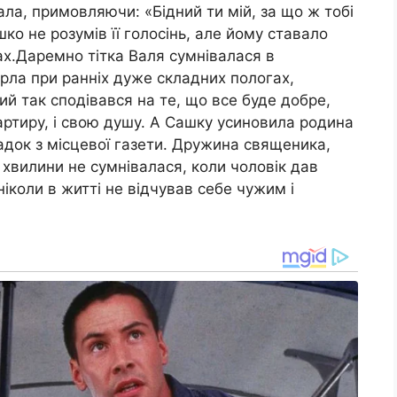
чала, примовляючи: «Бідний ти мій, за що ж тобі
ко не розумів її голосінь, але йому ставало
уках.Даремно тітка Валя сумнівалася в
рла при ранніх дуже складних пологах,
ий так сподівався на те, що все буде добре,
вартиру, і свою душу. А Сашку усиновила родина
адок з місцевої газети. Дружина священика,
ні хвилини не сумнівалася, коли чоловік дав
ніколи в житті не відчував себе чужим і