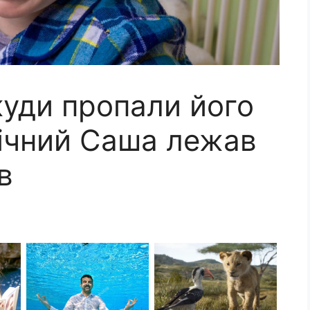
 куди пропали його
річний Саша лежав
в