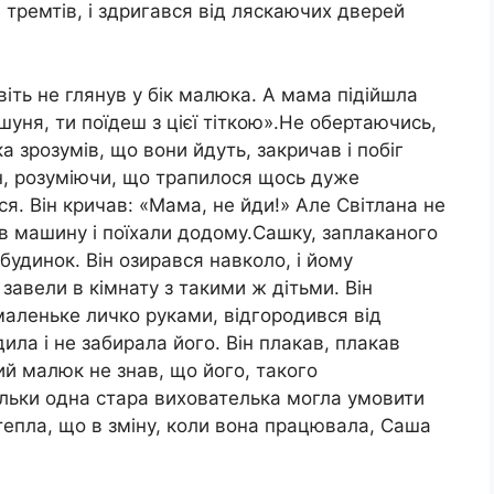
 тремтів, і здригався від ляскаючих дверей
віть не глянув у бік малюка. А мама підійшла
шуня, ти поїдеш з цієї тіткою».Не обертаючись,
а зрозумів, що вони йдуть, закричав і побіг
він, розуміючи, що трапилося щось дуже
ися. Він кричав: «Мама, не йди!» Але Світлана не
 в машину і поїхали додому.Сашку, заплаканого
будинок. Він озирався навколо, і йому
завели в кімнату з такими ж дітьми. Він
 маленьке личко руками, відгородився від
ила і не забирала його. Він плакав, плакав
ний малюк не знав, що його, такого
ільки одна стара вихователька могла умовити
і тепла, що в зміну, коли вона працювала, Саша