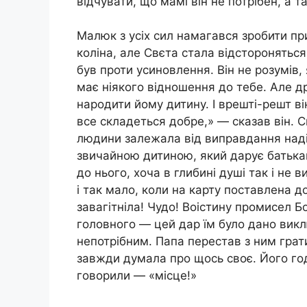
відчувати, що мамі він не потрібен, а та
Малюк з усіх сил намагався зробити при
коліна, але Свєта стала відстороняться
був проти усиновлення. Він не розумів,
має ніякого відношення до тебе. Але д
народити йому дитину. І врешті-решт в
все складеться добре,» — сказав він. 
людини залежала від виправдання надії
звичайною дитиною, який дарує батькам 
до нього, хоча в глибині душі так і не 
і так мало, коли на карту поставлена д
завагітніла! Чудо! Воістину промисел Б
головного — цей дар їм було дано вик
непотрібним. Папа перестав з ним грати
завжди думала про щось своє. Його го
говорили — «місце!»