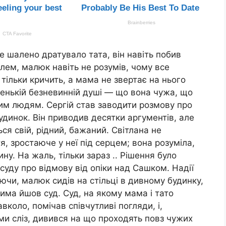
е шалено дратувало тата, він навіть побив
лем, малюк навіть не розумів, чому все
 тільки кричить, а мама не звертає на нього
ленькій безневинній душі — що вона чужа, що
им людям. Сергій став заводити розмову про
удинок. Він приводив десятки аргументів, але
ься свій, рідний, бажаний. Світлана не
, зростаюче у неї під серцем; вона розуміла,
ну. На жаль, тільки зараз .. Рішення було
суду про відмову від опіки над Сашком. Надії
ючи, малюк сидів на стільці в дивному будинку,
има йшов суд. Суд, на якому мама і тато
вколо, помічав співчутливі погляди, і,
ми сліз, дивився на що проходять повз чужих