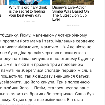
дитбудинку. Йому, маленькому чотирирічному
ди пропали його мама і тато. Маленьке сердечко
 кликав: «Мамочко, мамочко …!» Але ніхто не
м не було діла до сліз чергового покинутого
получна жінка, кинувши в пологовому будинку.
 сім’я, в якій він прожив три з половиною
й пам’яті не збереглися спогади перших місяців
пощастило, так як відразу знайшлися батьки, і
усвідомити, що його кинули. Три з половиною
то любили його … Потім, сталося несподіване
ього з’явиться братик або сестричка. Саша був
чому. З цього дня все змінилося. Він став