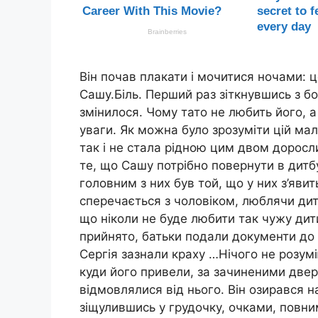
Він почав плакати і мочитися ночами: ц
Сашу.Біль. Перший раз зіткнувшись з бо
змінилося. Чому тато не любить його, а
уваги. Як можна було зрозуміти цій ма
так і не стала рідною цим двом доросл
те, що Сашу потрібно повернути в дитб
головним з них був той, що у них з’явит
сперечається з чоловіком, люблячи дитя
що ніколи не буде любити так чужу дити
прийнято, батьки подали документи до 
Сергія зазнали краху …Нічого не розумі
куди його привели, за зачиненими двер
відмовлялися від нього. Він озирався на
зіщулившись у грудочку, очками, повни