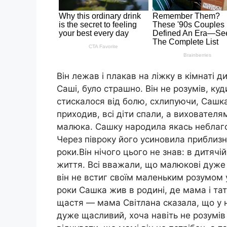
Він лежав і плакав на ліжку в кімнаті 
Саші, було страшно. Він не розумів, ку
стискалося від болю, схлипуючи, Сашка
приходив, всі діти спали, а вихователя
малюка. Сашку народила якась неблаго
Через півроку його усиновила приблизна
роки.Він нічого цього не знав: в дитячі
життя. Всі вважали, що малюкові дуже 
він не встиг своїм маленьким розумом 
роки Сашка жив в родині, де мама і та
щастя — мама Світлана сказала, що у н
дуже щасливий, хоча навіть не розумів 