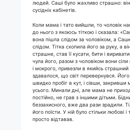
людей. Саші було жахливо страшно: він
сусідніх кабінетів.
Коли мама і тато вийшли, то чоловік на
до нього з якоюсь тіткою і сказала: «Са
вона пішла слідом за чоловіком, а Сашк
слідом. Тітка схопила його за руку, а 
страшне, став її кусати, бити і вириват
чула його, разом з чоловіком вони сіли
і мокрого, привезли в якийсь страшний 
здавалося, що світ перевернувся. Його 
швидко пробіг в кут, і сівши, закривши
усього. Минали дні, але мама не приход
постійно, не грав з іншими дітьми. Бід
беззахисного, вже два рази зрадили. Т
його поїсти. У ній було стільки любові 
просто відтавав.