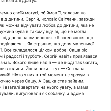
та взагалі дратує.
ємно своїй матусі, обіймав її, залазив на
 від дитини. Сергій, чоловік Світлани, завжди
 як можна відчувати любов до дитини, яка не
ружина була в такому відчаї, що не могла
ін піддався на вмовляння. «Я сподіваюся, що
Сподіваюся … Як страшно, що доля маленької
. Все складалося цілком добре. Саша ріс
і радості і турботи. Сергій навіть прив’язався
визнав. Всього лише надія — це іноді так багато,
оля людини. Йшли роки. І тут — Світлана
ожий! Ніхто з них в той момент не зрозумів
лючно через Сашу. А Сашка став зайвим,
 і взагалі звертати на нього увагу, а мама
дували, вигулювали як собачку, а вдома