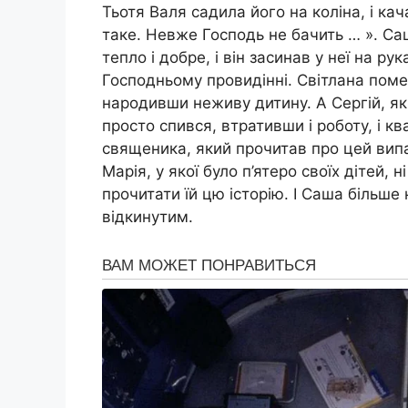
Тьотя Валя садила його на коліна, і ка
таке. Невже Господь не бачить … ». Саш
тепло і добре, і він засинав у неї на р
Господньому провидінні. Світлана поме
народивши неживу дитину. А Сергій, як
просто спився, втративши і роботу, і к
священика, який прочитав про цей вип
Марія, у якої було п’ятеро своїх дітей, 
прочитати їй цю історію. І Саша більше 
відкинутим.