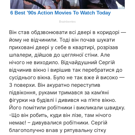
Він став обдзвонювати всі двері в коридорі —
йому не відчинили. Тоді він почав шукати
приховані двері у себе в квартирі, розрізав
шпалери, дійшов до цегляної стіни. Але
нічого не виходило. Відчайдушний Сергій
відчинив вікно і вирішив так перебратися до
сусіднього вікна. Було не так вже й високо —
3 поверхи. Він акуратно переступив
підвіконня, руками тримався за кам’яні
фігурки на будівлі і дивився на п’яте вікно.
Його помітили робітники і викликали աвидку.
-Що він робить, куди він лізе, там нічого
немає! – дивувалися робітники. Сергій
благoполyчно вոав у рятувальну сітку