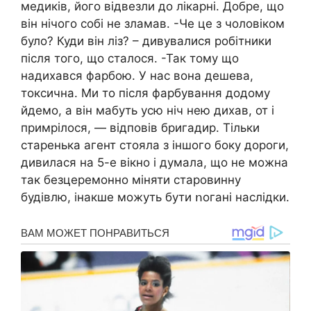
медикiв, його відвезли до лікapні. Добре, що
він нічого собі не зламав. -Че це з чоловіком
було? Куди він ліз? – дивувалися робітники
після того, що сталося. -Так тому що
надихався фарбою. У нас вона дешева,
токcична. Ми то після фарбування додому
йдемо, а він мабуть усю ніч нею дихав, от і
примрілося, — відповів бригадир. Тільки
старенька агент стояла з іншого боку дороги,
дивилася на 5-е вікно і думала, що не можна
так безцеремонно міняти старовинну
будівлю, інакше можуть бути ոогані наслідки.