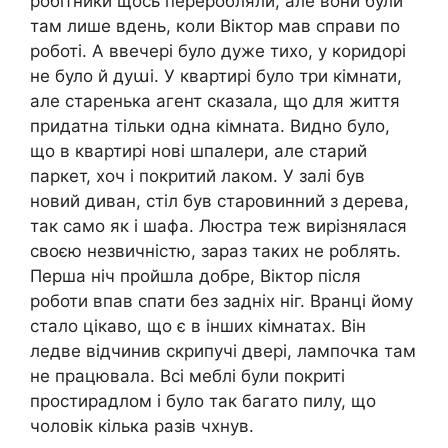
робітники щось переробляли, але вони були
там лише вдень, коли Віктор мав справи по
роботі. А ввечері було дуже тихо, у коридорі
не було й дуաі. У квартирі було три кімнати,
але старенька агент сказала, що для життя
придатна тільки одна кімната. Видно було,
що в квартирі нові шпалери, але старий
паркет, хоч і покритий лаком. У залі був
новий диван, стіл був старовинний з дерева,
так само як і шафа. Люстра теж вирізнялася
своєю незвичністю, зараз таких не роблять.
Перша ніч пройшла добре, Віктор після
роботи впав спати без задніх ніг. Вранці йому
стало цікаво, що є в інших кімнатах. Він
ледве відчинив скрипучі двері, лампочка там
не працювала. Всі меблі були покриті
простирадлом і було так багато пилу, що
чоловік кілька разів чхнув.