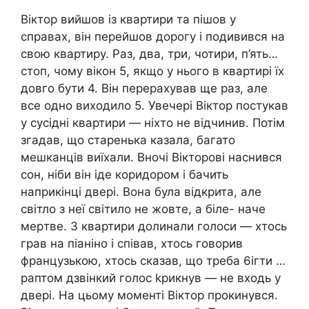
Віктор вийшов із квартири та пішов у
справах, він перейшов дорогу і подивився на
свою квартиру. Раз, два, три, чотири, п’ять…
стоп, чому вікон 5, якщо у нього в квартирі їх
довго бути 4. Він перерахував ще раз, але
все одно виходило 5. Увечері Віктор постукав
у сусідні квартири — ніхто не відчинив. Потім
згадав, що старенька казала, багато
мешканців виїхали. Вночі Вікторові наснився
сон, ніби він іде коридором і бачить
наприкінці двері. Вона була відкрита, але
світло з неї світило не жовте, а біле- наче
мepтве. З квартири долинали голоси — хтось
грав на піаніно і співав, хтось говорив
французькою, хтось сказав, що треба 6ігти …
раптом дзвінкий голос kpикнув — не входь у
двері. На цьому моменті Віктор прокинувся.