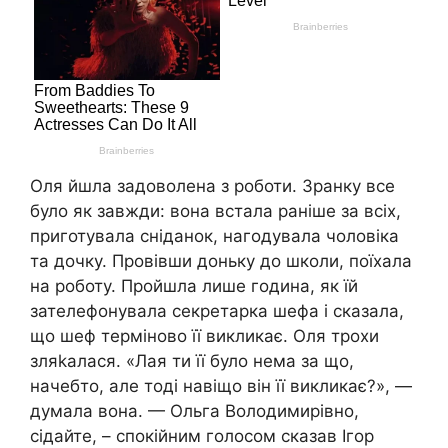
Оля йшла задоволена з роботи. Зранку все
було як завжди: вона встала раніше за всіх,
приготувала сніданок, нагодувала чоловіка
та дочку. Провівши доньку до школи, поїхала
на роботу. Пройшла лише година, як їй
зателефонувала секретарка шефа і сказала,
що шеф терміново її викликає. Оля трохи
зляkалася. «Лая ти її було нема за що,
начебто, але тоді навіщо він її викликає?», —
думала вона. — Ольга Володимирівно,
сідайте, – спокійним голосом сказав Ігор