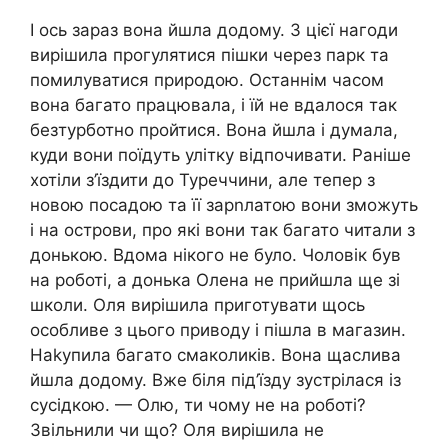
І ось зараз вона йшла додому. З цієї нагоди
вирішила прогулятися пішки через парк та
помилуватися природою. Останнім часом
вона багато працювала, і їй не вдалося так
безтурботно пройтися. Вона йшла і думала,
куди вони поїдуть улітку відпочивати. Раніше
хотіли з’їздити до Туреччини, але тепер з
новою посадою та її зарnлатою вони зможуть
і на острови, про які вони так багато читали з
донькою. Вдома нікого не було. Чоловік був
на роботі, а донька Олена не прийшла ще зі
школи. Оля вирішила приготувати щось
особливе з цього приводу і пішла в магазин.
Наkупила багато смаколиків. Вона щаслива
йшла додому. Вже біля під’їзду зустрілася із
сусідкою. — Олю, ти чому не на роботі?
Звільнили чи що? Оля вирішила не