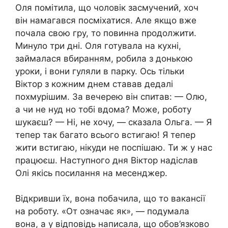
Оля помітила, що чоловік засмучений, хоч
він намагався посміхатися. Але якщо вже
почала свою гру, то повинна продолжити.
Минуло три дні. Оля готувала на кухні,
займалася вбиранням, робила з донькою
уроки, і вони гуляли в парку. Ось тільки
Віктор з кожним днем ставав дедалі
похмурішим. За вечерею він спитав: — Олю,
а чи не нуд но тобі вдома? Може, роботу
шукаєш? — Ні, не хочу, — сказала Ольга. — Я
тепер так багато всього встигаю! Я тепер
жити встигаю, нікуди не поспішаю. Ти ж у нас
працюєш. Наступного дня Віктор надіслав
Олі якісь посилання на месенджер.
Відкривши їх, вона побачила, що то вакансії
на роботу. «От означає як», — подумала
вона, а у відповідь написала, що обов’язково