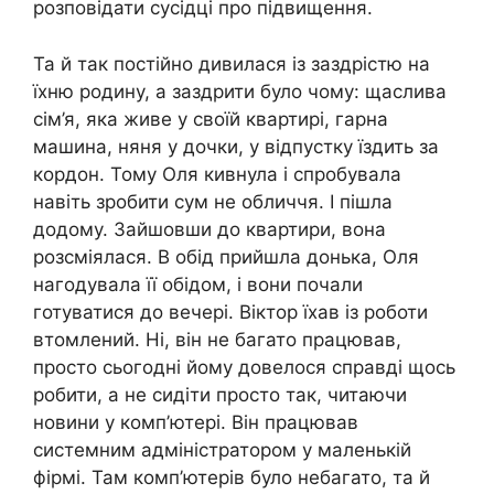
розповідати сусідці про підвищення.
Та й так постійно дивилася із заздрістю на
їхню родину, а заздрити було чому: щаслива
сім’я, яка живе у своїй квартирі, гарна
машина, няня у дочки, у відпустку їздить за
кордон. Тому Оля кивнула і спробувала
навіть зробити сум не обличчя. І пішла
додому. Зайшовши до квартири, вона
розсміялася. В обід прийшла донька, Оля
нагодувала її обідом, і вони почали
готуватися до вечері. Віктор їхав із роботи
втомлений. Ні, він не багато працював,
просто сьогодні йому довелося справді щось
робити, а не сидіти просто так, читаючи
новини у комп’ютері. Він працював
системним адміністратором у маленькій
фірмі. Там комп’ютерів було небагато, та й