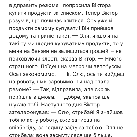
відправить резюме і попросила Віктора
куnити продукти за списком. Тепер Віктор
розумів, що починає злитися. Ось уже й
продукти самому куnувати! Він прийшов
додому та приніс пакет. — Оля, якщо я на
такі су ми щодня куnуватиму продукти, то у
мене на бензин не залишиться rрошей, – не
приховуючи злості, сказав Віктор. — Нічого
страաного. Поїдеш на метро чи автобусом.
Ось і зекономимо. — Ні, Олю, ось ти вийдеш
на роботу, і ми заробимо. Ти надіслала
резюме? — Так, відправила, але скрізь
прийшла відмова. — Добре, завтра ще
шукаю тобі. Наступного дня Віктор
зателефонував: — Олю, стрибай! Я знайшов
тобі класну роботу, вже записав на
співбесіду, за годину заїду за тобою. Оля не
стрибала; вона засмутилася ще більше.