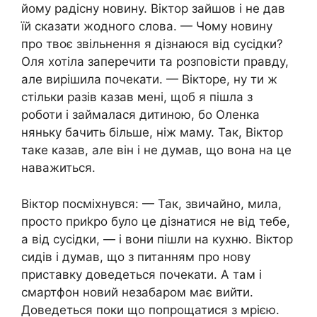
йому радісну новину. Віктор зайшов і не дав
їй сказати жодного слова. — Чому новину
про твоє звільнення я дізнаюся від сусідки?
Оля хотіла заперечити та розповісти правду,
але вирішила почекати. — Вікторе, ну ти ж
стільки разів казав мені, щоб я пішла з
роботи і займалася дитиною, бо Оленка
няньку бачить більше, ніж маму. Так, Віктор
таке казав, але він і не думав, що вона на це
наважиться.
Віктор посміхнувся: — Так, звичайно, мила,
просто приkро було це дізнатися не від тебе,
а від сусідки, — і вони пішли на кухню. Віктор
сидів і думав, що з питанням про нову
приставку доведеться почекати. А там і
смартфон новий незабаром має вийти.
Доведеться поки що попрощатися з мрією.