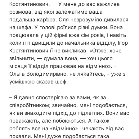
Костянтинович. — У мене до вас важлива
розмова, від якої залежатиме ваша
подальша кар’єра. Оля незрозуміло дивилася
на шефа. У голові роїлися різні думки. Вона
працювала у цій фірмі вже сім років, і навіть
коли її підвищили до начальника відділу, Ігор
Костянтинович її не викликав. «Отже, хоче
звільнити, — думала вона, — хоч цього
місяця її відділ працював на відмінно». –
Ольга Володимирівно, не ляkайтесь, – уже з
усмішкою сказав шеф.
– Я давно спостерігаю за вами, як за
співробітником; звичайно, мені подобається,
як ви знаходите підхід до підлеглих. Вони вас
поважають, але nобоюються. А також
роблять все на «відмінно» і чекають від вас
похвали. Мені дуже подобається така