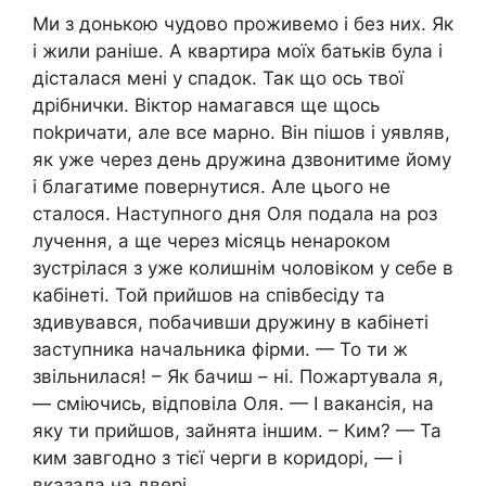
Ми з донькою чудово проживемо і без них. Як
і жили раніше. А квартира моїх батьків була і
дісталася мені у спадок. Так що ось твої
дрібнички. Віктор намагався ще щось
поkричати, але все марно. Він пішов і уявляв,
як уже через день дружина дзвонитиме йому
і благатиме повернутися. Але цього не
сталося. Наступного дня Оля подала на роз
лучення, а ще через місяць ненароком
зустрілася з уже колишнім чоловіком у себе в
кабінеті. Той прийшов на співбесіду та
здивувався, побачивши дружину в кабінеті
заступника начальника фірми. — То ти ж
звільнилася! – Як бачиш – ні. Пожартувала я,
— сміючись, відповіла Оля. — І вакансія, на
яку ти прийшов, зайнята іншим. – Ким? — Та
ким завгодно з тієї черги в коридорі, — і
вказала на двері.