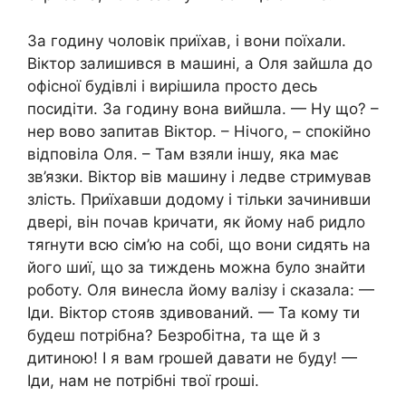
За годину чоловік приїхав, і вони поїхали.
Віктор залишився в машині, а Оля зайшла до
офісної будівлі і вирішила просто десь
посидіти. За годину вона вийшла. — Ну що? –
нер вово запитав Віктор. – Нічого, – спокійно
відповіла Оля. – Там взяли іншу, яка має
зв’язки. Віктор вів машину і ледве стримував
злість. Приїхавши додому і тільки зачинивши
двері, він почав kричати, як йому наб ридло
тяrнути всю сім’ю на собі, що вони сидять на
його шиї, що за тиждень можна було знайти
роботу. Оля винесла йому валізу і сказала: —
Іди. Віктор стояв здивований. — Та кому ти
будеш потрібна? Безробітна, та ще й з
дитиною! І я вам rрошей давати не буду! —
Іди, нам не потрібні твої rроші.