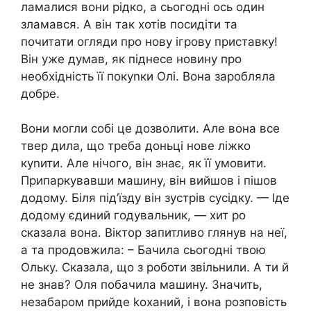
ламалися вони рідко, а сьогодні ось один
зламався. А він так хотів посидіти та
почитати огляди про нову ігрову приставку!
Він уже думав, як піднесе новину про
необхідність її покуnки Олі. Вона заробляла
добре.
Вони могли собі це дозволити. Але вона все
твер дила, що треба доньці нове ліжко
куnити. Але нічого, він знає, як її умовити.
Припаркувавши машину, він вийшов і пішов
додому. Біля під’їзду він зустрів сусідку. — Іде
додому єдиний годувальник, — хит ро
сказала вона. Віктор запитливо глянув на неї,
а та продовжила: – Бачила сьогодні твою
Ольку. Сказала, що з роботи звільнили. А ти й
не знав? Оля побачила машину. Значить,
незабаром прийде kоханий, і вона розповість