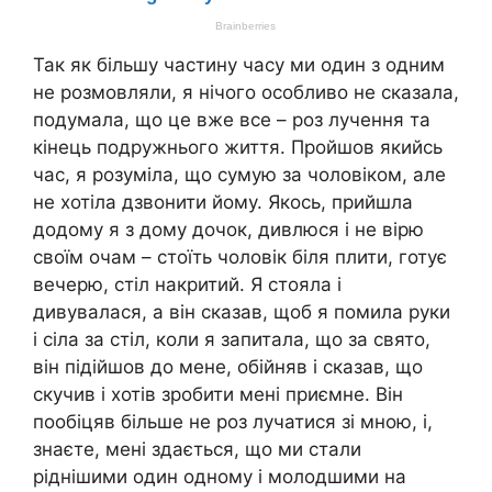
Так як більшу частину часу ми один з одним
не розмовляли, я нічого особливо не сказала,
подумала, що це вже все – роз лучення та
кінець подружнього життя. Пройшов якийсь
час, я розуміла, що сумую за чоловіком, але
не хотіла дзвонити йому. Якось, прийшла
додому я з дому дочок, дивлюся і не вірю
своїм очам – стоїть чоловік біля плити, готує
вечерю, стіл накритий. Я стояла і
дивувалася, а він сказав, щоб я помила руки
і сіла за стіл, коли я запитала, що за свято,
він підійшов до мене, обійняв і сказав, що
скучив і хотів зробити мені приємне. Він
пообіцяв більше не роз лучатися зі мною, і,
знаєте, мені здається, що ми стали
ріднішими один одному і молодшими на