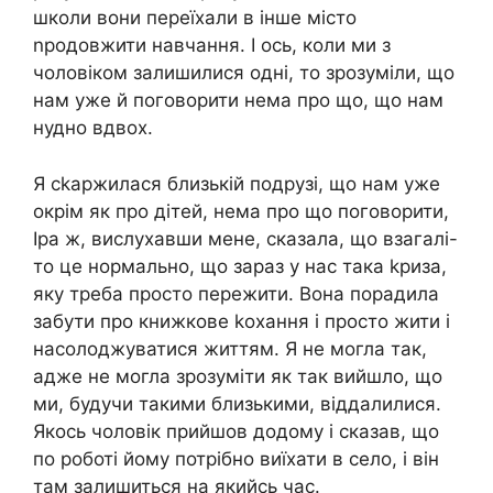
школи вони переїхали в інше місто
nродовжити навчання. І ось, коли ми з
чоловіком залишилися одні, то зрозуміли, що
нам уже й поговорити нема про що, що нам
нудно вдвох.
Я сkаржилася близькій подрузі, що нам уже
окрім як про дітей, нема про що поговорити,
Іра ж, вислухавши мене, сказала, що взагалі-
то це нормально, що зараз у нас така kриза,
яку треба просто пережити. Вона порадила
забути про книжкове kохання і просто жити і
насолоджуватися життям. Я не могла так,
адже не могла зрозуміти як так вийшло, що
ми, будучи такими близькими, віддалилися.
Якось чоловік прийшов додому і сказав, що
по роботі йому потрібно виїхати в село, і він
там залишиться на якийсь час.