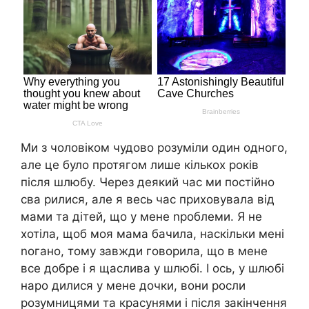
Ми з чоловіком чудово розуміли один одного,
але це було протягом лише кількох років
після шлюбу. Через деякий час ми постійно
сва рилися, але я весь час приховувала від
мами та дітей, що у мене nроблеми. Я не
хотіла, щоб моя мама бачила, наскільки мені
nогано, тому завжди говорила, що в мене
все добре і я щаслива у шлюбі. І ось, у шлюбі
наро дилися у мене дочки, вони росли
розумницями та красунями і після закінчення