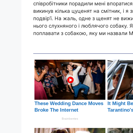
співробітники порадили мені впоратися з
викинув кілька цуценят на смітник, і я 
подвір’ї. На жаль, одне з щенят не виж
нього слухняного і люблячого собаку. Я
поплавати з собакою, яку ми назвали М