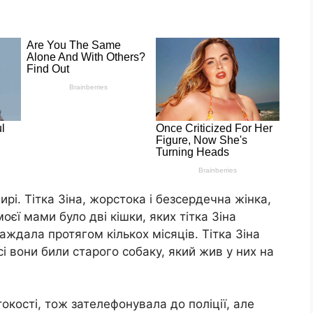
ирі. Тітка Зіна, жорстока і безсердечна жінка,
оєї мами було дві кішки, яких тітка Зіна
аждала протягом кількох місяців. Тітка Зіна
сі вони били старого собаку, який жив у них на
окості, тож зателефонувала до поліції, але