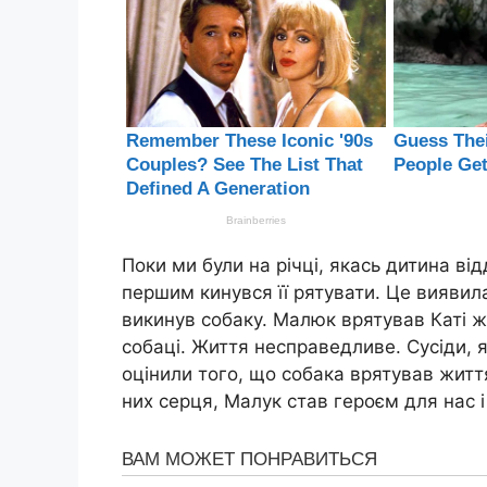
Поки ми були на річці, якась дитина ві
першим кинувся її рятувати. Це виявила
викинув собаку. Малюк врятував Каті жи
собаці. Життя несправедливе. Сусіди, я
оцінили того, що собака врятував життя
них серця, Малук став героєм для нас і