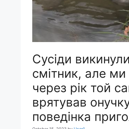
Сусіди викинули
смітник, але ми 
через рік той с
врятував онучку
поведінка приг
October 15, 2023
by
User1