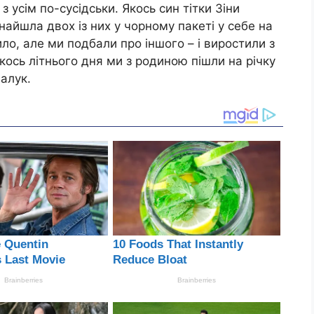
 усім по-сусідськи. Якось син тітки Зіни
знайшла двох із них у чорному пакеті у себе на
ило, але ми подбали про іншого – і виростили з
кось літнього дня ми з родиною пішли на річку
алук.