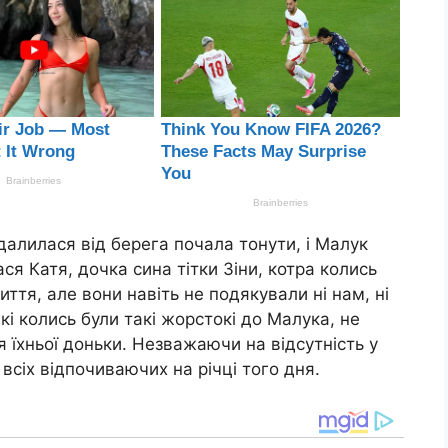
ддалилася від берега почала тонути, і Малук
ся Катя, дочка сина тітки Зіни, котра колись
ття, але вони навіть не подякували ні нам, ні
кі колись були такі жорстокі до Малука, не
 їхньої доньки. Незважаючи на відсутність у
 всіх відпочиваючих на річці того дня.