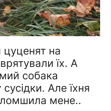
 цуценят на
врятували їх. А
амий собака
 сусідки. Але їхня
оломшила мене..