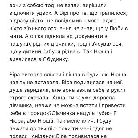
вони з собою тоді не взяли, вирішили
відпочити удвох. А Вірі про те, що трапилося,
відразу ніхто і не повідомив нічого, адже
ніхто з їхнього оточення не знав, що у Люби є
мати. А опіка підняла всі документи в
пошуках рідних дівчинки, тоді і з’ясувалося,
що у дитини бабуся рідна є. Так Нюша і
виявилася в її будинку.
Віра витерла сльози і пішла в будинок. Нюша
навіть не вставала. Віра подивилася на неї,
душа заридала, але вона взяла себе в руки і
строго сказала- Анна, ти ж уже доросла
дівчинка, невже не можна встати і привести
себе в порядок?Дівчинка надула губи:- Я
Нюра, або Нюша. Так мене клич. І буду
лежати до тих пір, поки ти мені одяг не
подаси і сніданок.Віра подивилася на