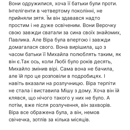
Вони одружилися, хоча її батьки були проти.
Інтелігенти в четвертому поколінні, не
прийняли зятя. Їм він здавався надто
простим і не дуже освіченим. Вони Верочку
свою завжди сватали за сина своїх знайомих,
Павлика. Але Віра була впертою і завжди
домагалася свого. Вона вирішила, що з
часом батьки її Михайла полюблять таким, як
він є.Так ось, коли Любі було років десять,
Михайло змінив вірі. Сама вона не бачила,
але їй про це розповіли в подробицях. І
навіть вказали на розлучницю. Віра терпіти
не стала і виставила Мішу з дому. Хоча він їй
клявся, що нічого такого у них не було. А
потім, вже після розлучення, він захворів.
Віра все ображена була, а він, немов
свічечка, зотлів за кілька місяців.