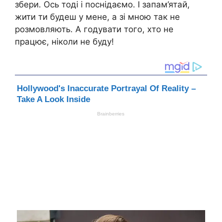
збери. Ось тоді і поснідаємо. І запам’ятай,
жити ти будеш у мене, а зі мною так не
розмовляють. А годувати того, хто не
працює, ніколи не буду!