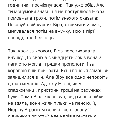
годинник і посміхнулася:- Так уже обід. Але
ти мої умови знаєш і я не поступлюся.Нюра
помовчала трохи, потім знехотя сказала: —
Показуй свій курник.Віра, стримуючи сміх,
милувалася потім на внучку, всю в пір’ї і
посліді, але без яєць.
Так, крок за кроком, Віра перевиховала
внучку. До своїх вісімнадцяти років вона з
легкістю могла і грядки прополоти, і за
коровою гній прибрати. Всі її панські замашки
залишилися в ін. Але Віру все одно непокоїть
одна ситуація. Адже у Нюші, як у
спадкоємиці, пристойні гроші на рахунках
були. Сама Віра, як опікун, звідти ні копійки
не взяла, вони жили тільки на пенсію. Її, і
Нюріну.А раптом великі гроші знову її
дівчинку зіпсують? Але надія все-таки є,