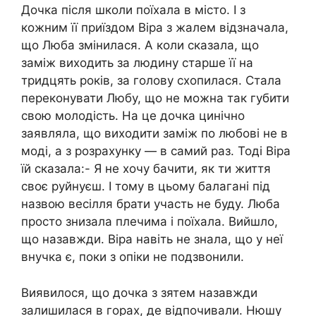
Дочка після школи поїхала в місто. І з
кожним її приїздом Віра з жалем відзначала,
що Люба змінилася. А коли сказала, що
заміж виходить за людину старше її на
тридцять років, за голову схопилася. Стала
переконувати Любу, що не можна так губити
свою молодість. На це дочка цинічно
заявляла, що виходити заміж по любові не в
моді, а з розрахунку — в самий раз. Тоді Віра
їй сказала:- Я не хочу бачити, як ти життя
своє руйнуєш. І тому в цьому балагані під
назвою весілля брати участь не буду. Люба
просто знизала плечима і поїхала. Вийшло,
що назавжди. Віра навіть не знала, що у неї
внучка є, поки з опіки не подзвонили.
Виявилося, що дочка з зятем назавжди
залишилася в горах, де відпочивали. Нюшу