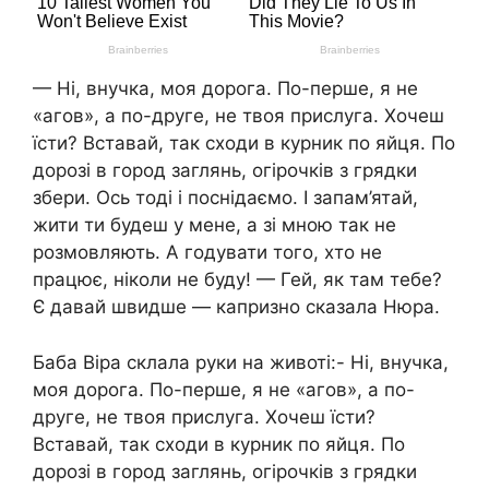
— Ні, внучка, моя дорога. По-перше, я не
«агов», а по-друге, не твоя прислуга. Хочеш
їсти? Вставай, так сходи в курник по яйця. По
дорозі в город заглянь, огірочків з грядки
збери. Ось тоді і поснідаємо. І запам’ятай,
жити ти будеш у мене, а зі мною так не
розмовляють. А годувати того, хто не
працює, ніколи не буду! — Гей, як там тебе?
Є давай швидше — капризно сказала Нюра.
Баба Віра склала руки на животі:- Ні, внучка,
моя дорога. По-перше, я не «агов», а по-
друге, не твоя прислуга. Хочеш їсти?
Вставай, так сходи в курник по яйця. По
дорозі в город заглянь, огірочків з грядки