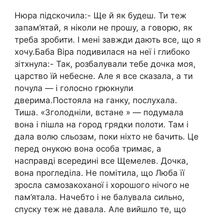
Нюра підскочила:- Ще й як будеш. Ти теж
запам’ятай, я ніколи не прошу, а говорю, як
треба зробити. І мені завжди дають все, що я
хочу.Баба Віра подивилася на неї і глибоко
зітхнула:- Так, розбалували тебе дочка моя,
царство їй небесне. Але я все сказала, а ти
почула — і голосно грюкнули
дверима.Постояла на ганку, послухала.
Тиша. «Зголодніли, встане » — подумала
вона і пішла на город грядки полоти. Там і
дала волю сльозам, поки ніхто не бачить. Це
перед онукою вона особа тримає, а
насправді всередині все Щемелев. Дочка,
вона прогледіла. Не помітила, що Люба її
зросла самозакоханої і хорошого нічого не
пам’ятала. Начебто і не балувала сильно,
спуску теж не давала. Але вийшло те, що