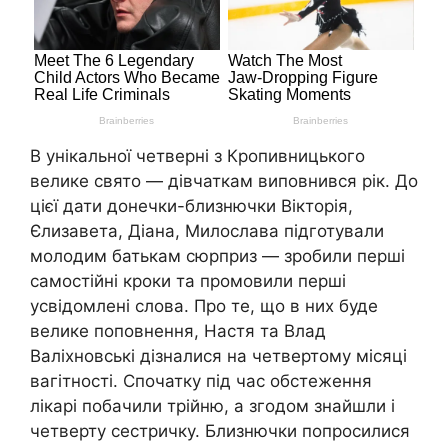
В унікальної четверні з Кропивницького
велике свято — дівчаткам виповнився рік. До
цієї дати донечки-близнючки Вікторія,
Єлизавета, Діана, Милослава підготували
молодим батькам сюрприз — зробили перші
самостійні кроки та промовили перші
усвідомлені слова. Про те, що в них буде
велике поповнення, Настя та Влад
Валіхновські дізналися на четвертому місяці
вагітності. Спочатку під час обстеження
лікарі побачили трійню, а згодом знайшли і
четверту сестричку. Близнючки попросилися