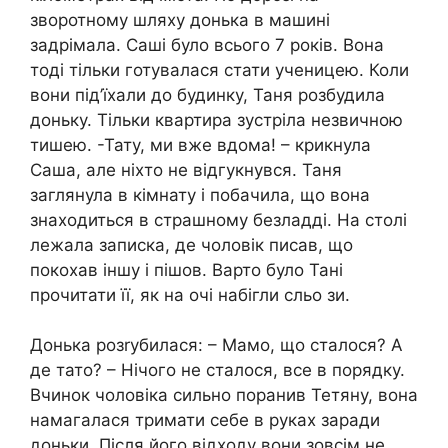
зворотному шляху донька в машині
задрімала. Саші було всього 7 років. Вона
тоді тільки готувалася стати ученицею. Коли
вони під’їхали до будинку, Таня розбудила
доньку. Тільки квартира зустріла незвичною
тишею. -Тату, ми вже вдома! – крикнула
Саша, але ніхто не відгукнувся. Таня
заглянула в кімнату і побачила, що вона
знаходиться в страшному безладді. На столі
лежала записка, де чоловік писав, що
покохав іншу і пішов. Варто було Тані
прочитати її, як на очі набігли сльо зи.
Донька розrубилася: – Мамо, що сталося? А
де тато? – Нічого не сталося, все в порядку.
Вчинок чоловіка сильно поранив Тетяну, вона
намагалася тримати себе в руках заради
доньки. Після його відходу вони зовсім не