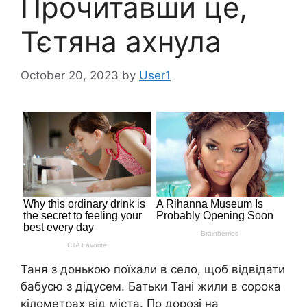
Прочитавши це,
Тєтяна ахнула
October 20, 2023
by
User1
Таня з донькою поїхали в село, щоб відвідати
бабусю з дідусем. Батьки Тані жили в сорока
кілометрах від міста. По дорозі на