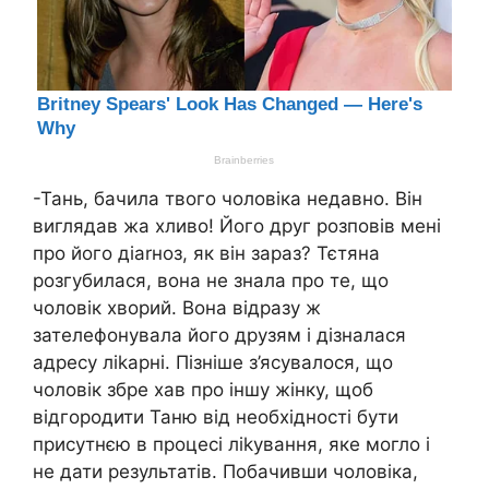
-Тань, бачила твого чоловіка недавно. Він
виглядав жа хливо! Його друг розповів мені
про його діаrноз, як він зараз? Тєтяна
розгубилася, вона не знала про те, що
чоловік хворий. Вона відразу ж
зателефонувала його друзям і дізналася
адресу ліkарні. Пізніше з’ясувалося, що
чоловік збре хав про іншу жінку, щоб
відгородити Таню від необхідності бути
присутнєю в процесі ліkування, яке могло і
не дати результатів. Побачивши чоловіка,