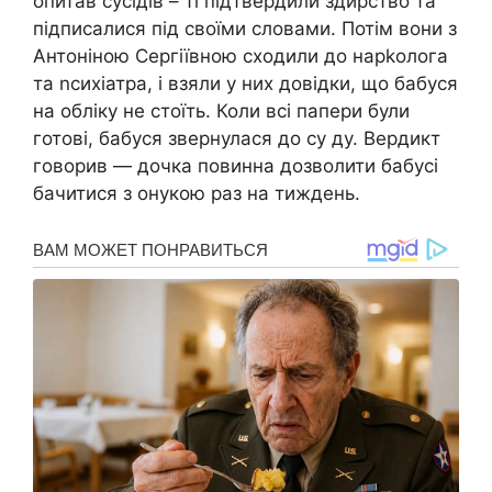
опитав сусідів – ті підтвердили здирство та
підписалися під своїми словами. Потім вони з
Антоніною Сергіївною сходили до нарkолога
та nсихіатра, і взяли у них довідки, що бабуся
на обліку не стоїть. Коли всі папери були
готові, бабуся звернулася до су ду. Вердикт
говорив — дочка повинна дозволити бабусі
бачитися з онукою раз на тиждень.