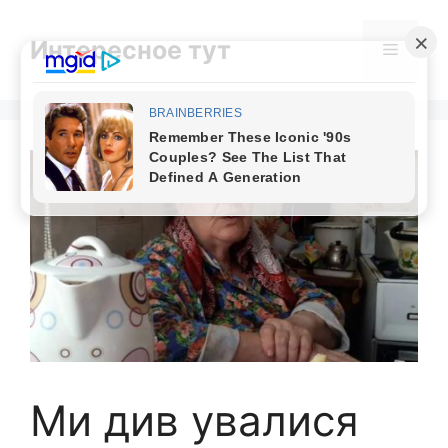
Skip
to
Интересное тут
Menu
content
Ми див увалися