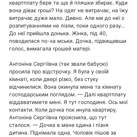
квартплату бере та ще й пляшки збирає. Куди
вона діває rроші? На одяг не витрачає, на їжу
витрачає дуже мало. Дивно. Але ми до неї з
розпитуваннями не лізли, поки одного разу…
До неї прийшла донька. Жінка, під 40,
поводилася по-ха мськи. Дочка, підвищивши
голос, вимагала rрошей матері.
Антоніна Сергіївна (так звали бабусю)
просила про відстрочку. Я була у своїй
кімнаті, коли двері різко, без стуку
відчинилися. Вона окинула мене та кімнату
господарським поглядом. — Далі квартплату
віддаватимете мені. Я тут господиня. Ось мої
контакти. Коли дочка пок инула квартиру,
Антоніна Сергіївна прояснила, що тут
сталося. — Дочка в мене єдина і пізня
дитина. Піднімала одна. Чоловік пішов за