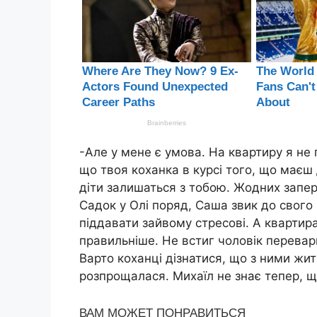
-Але у мене є умова. На квартиру я не
що твоя коханка в курсі того, що маєш 
діти залишаться з тобою. Жодних запер
Садок у Олі поряд, Саша звик до свого 
піддавати зайвому стресові. А квартира
правильніше. Не встиг чоловік перевари
Варто коханці дізнатися, що з ними жит
розпрощалася. Михаїл не знає тепер, щ