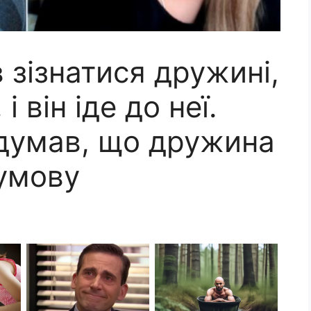
 зізнатися дружині,
і він іде до неї.
одумав, що дружина
 умову