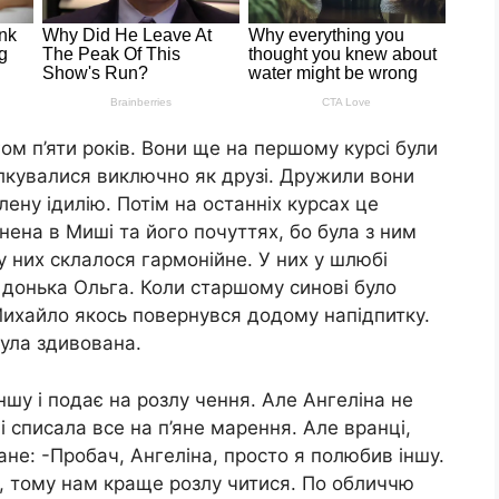
ом п’яти років. Вони ще на першому курсі були
ілкувалися виключно як друзі. Дружили вони
ену ідилію. Потім на останніх курсах це
нена в Миші та його почуттях, бо була з ним
у них склалося гармонійне. У них у шлюбі
а донька Ольга. Коли старшому синові було
 Михайло якось повернувся додому напідпитку.
ула здивована.
іншу і подає на розлу чення. Але Ангеліна не
 списала все на п’яне марення. Але вранці,
не: -Пробач, Ангеліна, просто я полюбив іншу.
не, тому нам краще розлу читися. По обличчю