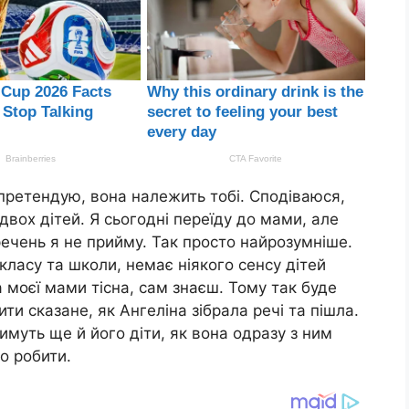
 претендую, вона належить тобі. Сподіваюся,
двох дітей. Я сьогодні переїду до мами, але
ечень я не прийму. Так просто найрозумніше.
класу та школи, немає ніякого сенсу дітей
 моєї мами тісна, сам знаєш. Тому так буде
ти сказане, як Ангеліна зібрала речі та пішла.
имуть ще й його діти, як вона одразу з ним
о робити.