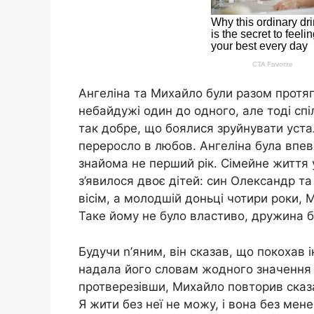
Ангеліна та Михайло були разом протяг
небайдужі один до одного, але тоді сп
так добре, що боялися зруйнувати устал
переросло в любов. Ангеліна була впев
знайома не перший рік. Сімейне життя 
з’явилося двоє дітей: син Олександр т
вісім, а молодшій доньці чотири роки,
Таке йому не було властиво, дружина б
Будучи n’яним, він сказав, що покохав 
надала його словам жодного значення і
протверезівши, Михайло повторив сказа
Я жити без неї не можу, і вона без ме