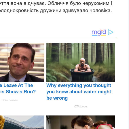
уття вона відчуває. Обличчя було нерухомим і
Холоднокровність дружини здивувало чоловіка.