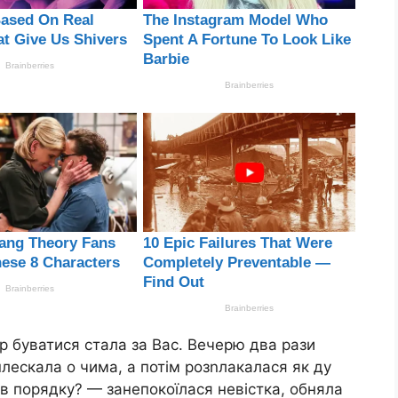
р буватися стала за Вас. Вечерю два рази
 плескала о чима, а потім розnлакалася як ду
в порядку? — занепокоїлася невістка, обняла