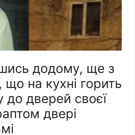
шись додому, ще з
 що на кухні горить
у до дверей своєї
 раптом двері
амі