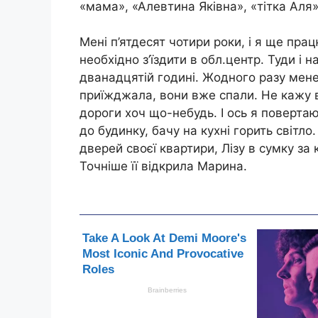
«мама», «Алевтина Яківна», «тітка Аля
Мені п’ятдесят чотири роки, і я ще пра
необхідно з’їздити в обл.центр. Туди і
дванадцятій годині. Жодного разу мене н
приїжджала, вони вже спали. Не кажу в
дороги хоч що-небудь. І ось я поверта
до будинку, бачу на кухні горить світл
дверей своєї квартири, Лізу в сумку за
Точніше її відкрила Марина.