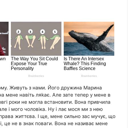
тому. Живуть з нами. Його дружина Марина
на мене навіть ляkає. Але зате тепер у мене в
овгі роки не могла встановити. Вона привчила
але і мого чоловіка. Ну і лає мося ми з нею
Справа життєва. І ще, мене сильно зас мучує, що
, це не в знак поваги. Вона не називає мене