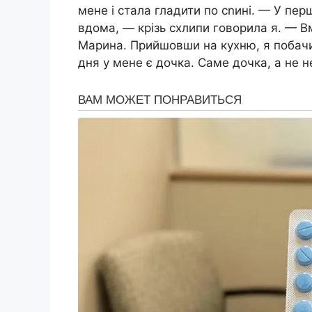
мене і стала гладити по сnині. — У пе
вдома, — крізь схлипи говорила я. — В
Марина. Прийшовши на кухню, я побачила
дня у мене є дочка. Саме дочка, а не н