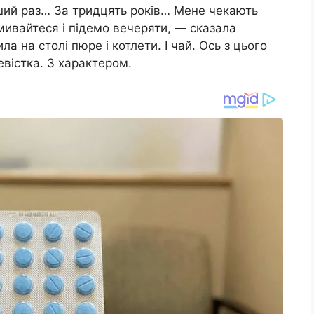
рший раз… За тридцять років… Мене чекають
мивайтеся і підемо вечеряти, — сказала
 на столі пюре і котлети. І чай. Ось з цього
евістка. З характером.