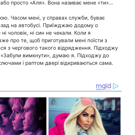
»або просто «Аля». Вона називає мене «ти»…
цюю. Часом мені, у справах служби, буває
 назад на автобусі. Приїжджаю додому о
і чоловік, ні син не чекали. Коли я
же про те, щоб приготували мені поїсти з
юся з чергового такого відрядження. Підходжу
о. «Забули вимкнути», думаю я. Підходжу до
 ключами і раптом двері відкриваються сама.