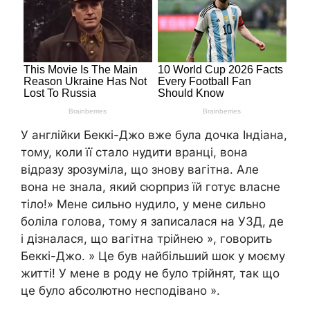
У англійки Беккі-Джо вже була дочка Індіана,
тому, коли її стало нудити вранці, вона
відразу зрозуміла, що знову вагітна. Але
вона не знала, який сюрприз їй готує власне
тіло!» Мене сильно нудило, у мене сильно
боліла голова, тому я записалася на УЗД, де
і дізналася, що вагітна трійнею », говорить
Беккі-Джо. » Це був найбільший шок у моєму
житті! У мене в роду не було трійнят, так що
це було абсолютно несподівано ».