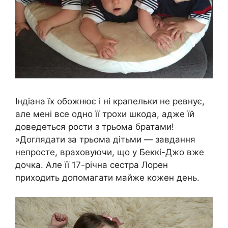
Індіана їх обожнює і ні крапельки не ревнує,
але мені все одно її трохи шкода, адже їй
доведеться рости з трьома братами!
»Доглядати за трьома дітьми — завдання
непросте, враховуючи, що у Беккі-Джо вже
дочка. Але її 17-річна сестра Лорен
приходить допомагати майже кожен день.