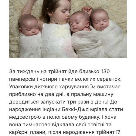
За тиждень на трійнят йде близько 130
памперсів і чотири пачки вологих серветок.
Упаковки дитячого харчування їм вистачає
приблизно на два дні, а пральну машину
доводиться запускати три рази в день! До
народження Індіани Беккі-Джо мріяла стати
медсестрою в пологовому будинку. І хоча
вона тимчасово відклала свої освітні та
кар’єрні плани, після народження трійнят їй