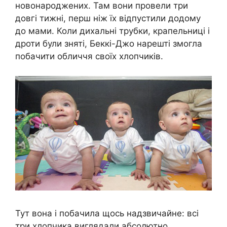
новонароджених. Там вони провели три
довгі тижні, перш ніж їх відпустили додому
до мами. Коли дихальні трубки, крапельниці і
дроти були зняті, Беккі-Джо нарешті змогла
побачити обличчя своїх хлопчиків.
Тут вона і побачила щось надзвичайне: всі
три хлопчика виглядали абсолютно