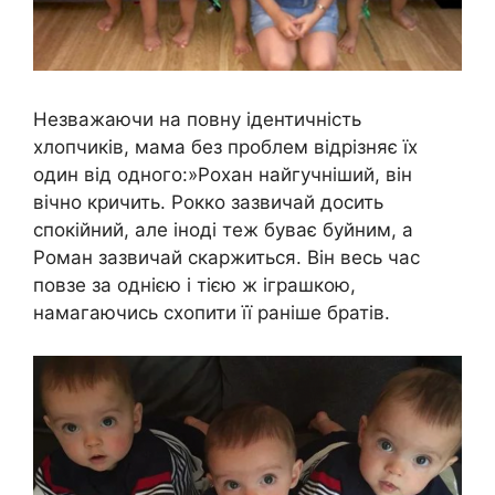
Незважаючи на повну ідентичність
хлопчиків, мама без проблем відрізняє їх
один від одного:»Рохан найгучніший, він
вічно кричить. Рокко зазвичай досить
спокійний, але іноді теж буває буйним, а
Роман зазвичай скаржиться. Він весь час
повзе за однією і тією ж іграшкою,
намагаючись схопити її раніше братів.