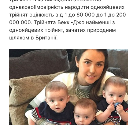
однаково!Імовірність народити однояйцевих
трійнят оцінюють від 1 до 60 000 до 1 до 200
000 000. Трійнята Беккі-Джо найменші з
однояйцевих трійнят, зачатих природним
шляхом в Британії.