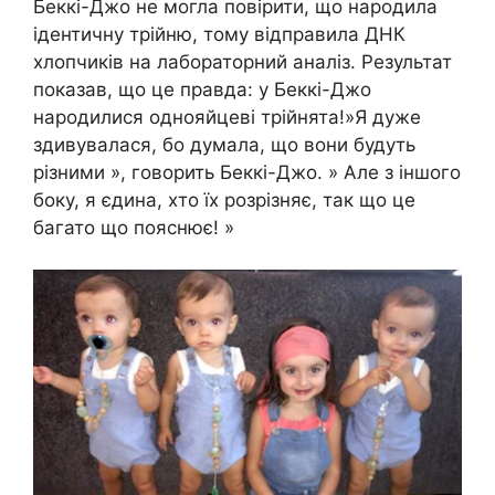
Беккі-Джо не могла повірити, що народила
ідентичну трійню, тому відправила ДНК
хлопчиків на лабораторний аналіз. Результат
показав, що це правда: у Беккі-Джо
народилися однояйцеві трійнята!»Я дуже
здивувалася, бо думала, що вони будуть
різними », говорить Беккі-Джо. » Але з іншого
боку, я єдина, хто їх розрізняє, так що це
багато що пояснює! »