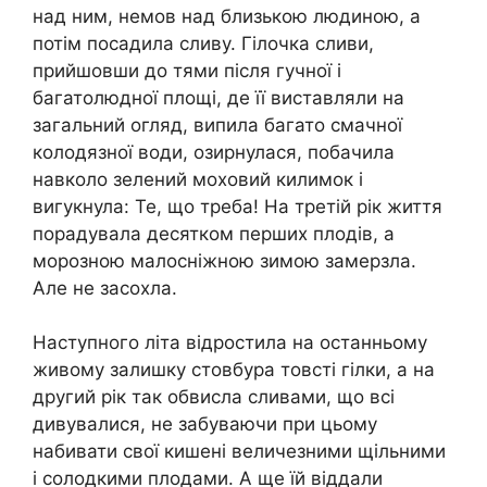
над ним, немов над близькою людиною, а
потім посадила сливу. Гілочка сливи,
прийшовши до тями після гучної і
багатолюдної площі, де її виставляли на
загальний огляд, випила багато смачної
колодязної води, озирнулася, побачила
навколо зелений моховий килимок і
вигукнула: Те, що треба! На третій рік життя
порадувала десятком перших плодів, а
морозною малосніжною зимою замерзла.
Але не засохла.
Наступного літа відростила на останньому
живому залишку стовбура товсті гілки, а на
другий рік так обвисла сливами, що всі
дивувалися, не забуваючи при цьому
набивати свої кишені величезними щільними
і солодкими плодами. А ще їй віддали