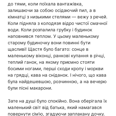
до тями, коли поїхала вантажівка,
залишаючи за собою осідаючий пил, а в
кімнатці з низькими стелями — вежу з речей.
Коли підняла з колодязя відро чистої смачної
води. Коли розпалила грубку і будинок
наповнився теплом. У цьому маленькому
старому будиночку вони повинні бути
щасливі! Щастя було багато: сонце в
маленькому віконці, ранкові купання в річці,
теплий ганок, на якому приємно стояти
босими ногами, перші сходи кропу і моркви
на грядці, кава на сніданок. І нічого, що кава
була найдешевшою, розчинною, а на вечерю
були пісні макарони.
Зате на душі було спокійно. Вона оберігала їх
маленький світ від батька, який намагався
повернути сім’ю, згадуючи заплакану дочку.