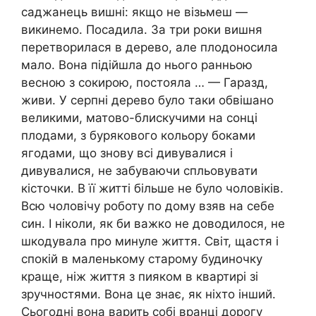
саджанець вишні: якщо не візьмеш —
викинемо. Посадила. За три роки вишня
перетворилася в дерево, але плодоносила
мало. Вона підійшла до нього ранньою
весною з сокирою, постояла … — Гаразд,
живи. У серпні дерево було таки обвішано
великими, матово-блискучими на сонці
плодами, з бурякового кольору боками
ягодами, що знову всі дивувалися і
дивувалися, не забуваючи спльовувати
кісточки. В її житті більше не було чоловіків.
Всю чоловічу роботу по дому взяв на себе
син. І ніколи, як би важко не доводилося, не
шкодувала про минуле життя. Світ, щастя і
спокій в маленькому старому будиночку
краще, ніж життя з пияком в квартирі зі
зручностями. Вона це знає, як ніхто інший.
Сьогодні вона варить собі вранці дорогу