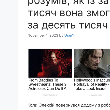
розумів, як із з
тисяч вона змо
за десять тисяч
November 1, 2023
by
User1
Коли Олексій повернувся додому з робо