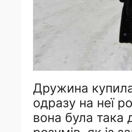
Дружина купила
одразу на неї р
вона була така д