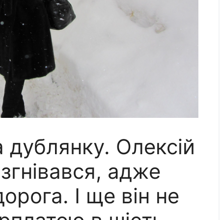
 дублянку. Олексій
озгнівався, адже
орога. І ще він не