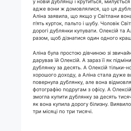
у новій дублянці і крутиться, милуєтьс
адже вони ж домовлялися, що ця дублян
Аліна заявила, що якщо у Світлани вона
п’ять курток, пальто і шубу. Чоловік Світ
дорогі дублянки купувати. Олексій та А
разом, щоб дізнатися один одного краще
Аліна була простою дівчиною зі звичайн
дарував їй Олексій. А зараз її як підмін
дублянку за десять. А Олексій тільки-н
хорошого доходу, а Аліна стала дуже в
повернула дублянку, але вона відмовл
фотографію подругам з офісу. А Олексій
змогла купити дублянку за десять тисяч
як вона купила дорогу білизну. Виявило
три місяці по три тисячі.