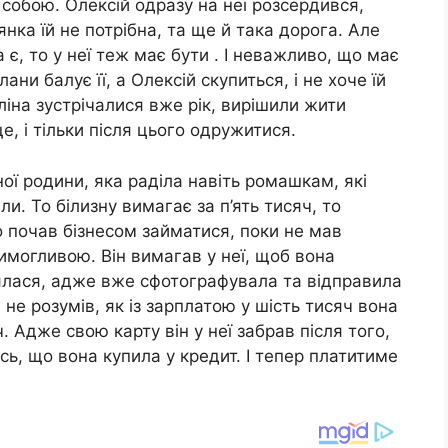
я собою. Олексій одразу на неї розсердився,
ка їй не потрібна, та ще й така дорога. Але
 є, то у неї теж має бути . І неважливо, що має
лани балує її, а Олексій скупиться, і не хоче їй
ліна зустрічалися вже рік, вирішили жити
, і тільки після цього одружитися.
ої родини, яка раділа навіть ромашкам, які
или. То білизну вимагає за п’ять тисяч, то
о почав бізнесом займатися, поки не мав
имогливою. Він вимагав у неї, щоб вона
ялася, адже вже сфотографувала та відправила
 не розумів, як із зарплатою у шість тисяч вона
. Адже свою карту він у неї забрав після того,
сь, що вона купила у кредит. І тепер платитиме