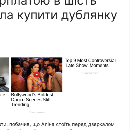
арплатою в шість
гла купити дублянку
ти, побачив, що Аліна стоїть перед дзеркалом