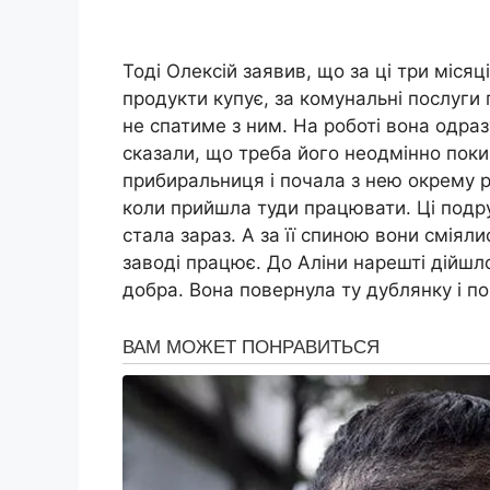
Тоді Олексій заявив, що за ці три місяц
продукти купує, за комунальні послуги п
не спатиме з ним. На роботі вона одра
сказали, що треба його неодмінно поки
прибиральниця і почала з нею окрему ро
коли прийшла туди працювати. Ці подру
стала зараз. А за її спиною вони сміяли
заводі працює. До Аліни нарешті дійшло
добра. Вона повернула ту дублянку і п