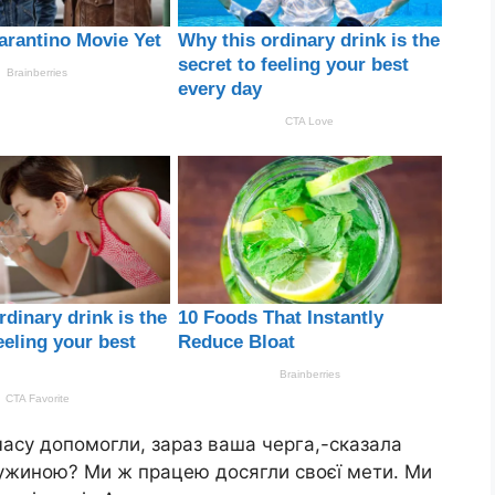
 часу допомогли, зараз ваша черга,-сказала
дружиною? Ми ж працею досягли своєї мети. Ми