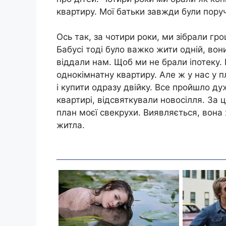
квартиру. Мої батьки завжди були пору
Ось так, за чотири роки, ми зібрали гро
Бабусі тоді було важко жити одній, вони
віддали нам. Щоб ми не брали іпотеку. 
однокімнатну квартиру. Але ж у нас у пл
і купити одразу двійку. Все пройшло дуж
квартирі, відсвяткували новосілля. За ц
план моєї свекрухи. Виявляється, вона
житла.