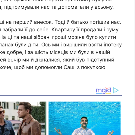
ч, підтримували нас та допомагали у всьому.
ші на перший внесок. Тоді й батько потішив нас.
 забрали її до себе. Квартиру її продали і суму
На ці та наші зібрані гроші можна було купити
анах були діти. Ось ми і вирішили взяти іпотеку
е добре, і за шість місяців ми були в нашій
ей вечір ми й дізналися, який був підступний
 хоче, щоб ми допомогли Саші з покупкою