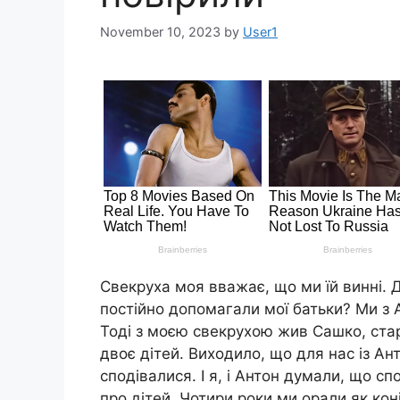
November 10, 2023
by
User1
Свекруха моя вважає, що ми їй винні. До
постійно допомагали мої батьки? Ми з 
Тоді з моєю свекрухою жив Сашко, стар
двоє дітей. Виходило, що для нас із Ант
сподівалися. І я, і Антон думали, що с
про дітей. Чотири роки ми орали як кон