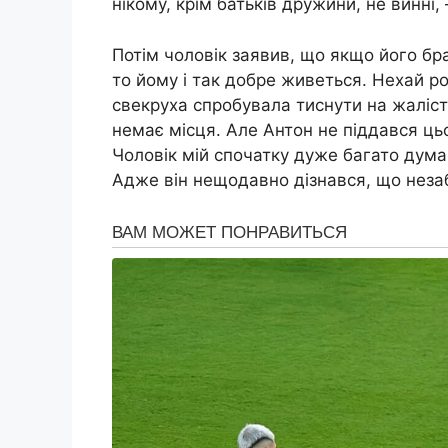
нікому, крім батьків дружини, не винні,
Потім чоловік заявив, що якщо його брат
то йому і так добре живеться. Нехай ро
свекруха спробувала тиснути на жалість
немає місця. Але Антон не піддався цьо
Чоловік мій спочатку дуже багато думав
Адже він нещодавно дізнався, що неза