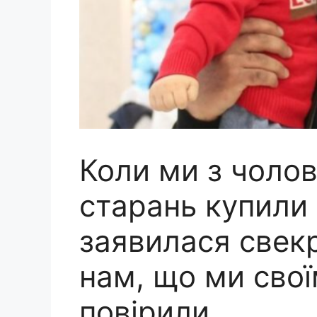
Коли ми з чолов
стapaнь купили 
заявилася свекр
нам, що ми свої
повірили