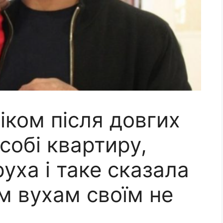
іком після довгих
собі квартиру,
уха і таке сказала
м вухам своїм не