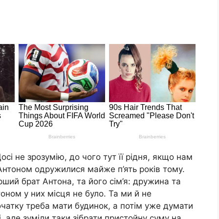
сі не зрозумію, до чого тут її рідня, якщо нам
Антоном одружилися майже п’ять років тому.
ший брат Антона, та його сім’я: дружина та
оном у них місця не було. Та ми й не
початку треба мати будинок, а потім уже думати
і, але зуміли таки зібрати пристойну суму на