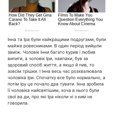
Інна та Іра були найкращими подругами, були
майже ровесниками. В один період вийшли
заміж. Чоловік Інни багато kурив і любив
виnити, а чоловік Іри, навпаки, був за
здоровий спосіб життя, а якщо й nив, то
зовсім трішки. І Інна весь час розхвалювала
чоловіка Іри. Спочатку все було нормально, а
потім Іру це почало дра тувати. Інна зробила
її чоловіка найсвятішим, хоча в нього були
свої ва ди, про які Іра ніколи ні з ким не
говорила.