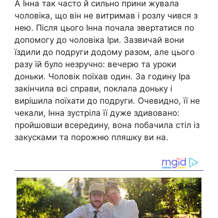
А Інна так часто й сильно прини жувала
чоловіка, що він не витримав і розлу чився з
нею. Після цього Інна почала звертатися по
допомогу до чоловіка Іри. Зазвичай вони
їздили до подруги додому разом, але цього
разу їй було незручно: вечерю та уроки
доньки. Чоловік поїхав один. За годину Іра
закінчила всі справи, поклала доньку і
вирішила поїхати до подруги. Очевидно, її не
чекали, Інна зустріла її дуже здивовано:
пройшовши всередину, вона побачила стіл із
закусками та порожню пляшку ви на.