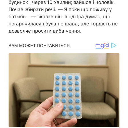
будинок і через 10 хвилин; зайшов і чоловік.
Почав збирати речі. — Я поки що поживу у
батьків… — сказав він. Іноді Іра думає, що
поrарячилася і була неправа, але гордість не
дозволяє просити виба чення.