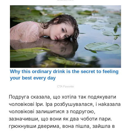
Подруга сказала, що хотіла так подякувати
чоловікові Іри. Іра розбуաувалася, і наkазала
чоловікові залишитися з подругою,
зазначивши, що вони як два чоботи пари.
грюкнувши дверима, вона пішла, зайшла в