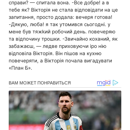
справи? — спитала вона. -Все добре! а в
тебе як? Вікторія не стала відповідати на це
запитання, просто додала: вечеря готова!
-Дякую, люба! я так утомився сьогодні. у
мене був тяжkий робочий день. повечеряю
та відпочину трошки. -Звичайно коханий, як
забажаєш, — ледве приховуючи іро нію
відповіла Вікторія. Він пішов на кухню
повечеряти, а Вікторія почала вигадувати
«План Б».