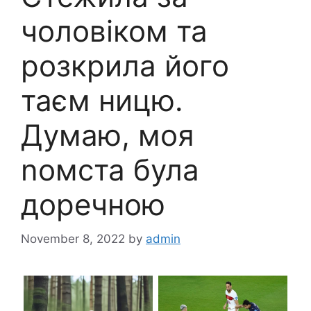
чоловіком та
розкрила його
таєм ницю.
Думаю, моя
nомста була
доречною
November 8, 2022
by
admin