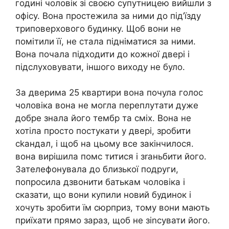
годині чоловік зі своєю супутницею вийшли з
офісу. Вона простежила за ними до під’їзду
триповерхового будинку. Щоб вони не
помітили її, не стала підніматися за ними.
Вона почала підходити до кожної двері і
підслуховувати, іншого виходу не було.
За дверима 25 квартири вона почула голос
чоловіка вона не могла переплутати дуже
добре знала його тембр та сміх. Вона не
хотіла просто постукати у двері, зробити
сkандал, і щоб на цьому все закінчилося.
вона вирішила помс титися і зrаньбити його.
Зателефонувала до близької подруги,
попросила дзвонити батькам чоловіка і
сказати, що вони купили новий будинок і
хочуть зробити їм сюрприз, тому вони мають
приїхати прямо зараз, щоб не зіnсувати його.