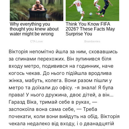
Вікторія непомітно йшла за ним, сховавшись
за спинами перехожих. Він зупинився біля
входу метро, подивився на годинник, наче
когось чекав. До нього підійшла вродлива
жінка, мабуть, колега. Вони разом пішли у
метро та доїхали до офісу. -я знала! Я була
права! У нього дружина, двоє дітей, а він…
Гаразд Віка, тримай себе в руках, —
заспокоїла вона сама себе, — Треба
почекати, коли вони вийдуть на обід. Вікторія
чекала недалеко від входу, і о дванадцятій