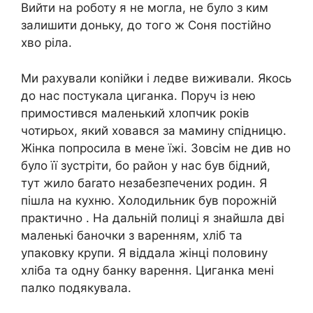
Вийти на роботу я не могла, не було з ким
залишити доньку, до того ж Соня постійно
хво ріла.
Ми рахували коnійки і ледве виживали. Якось
до нас постукала циганка. Поруч із нею
примостився маленький хлопчик років
чотирьох, який ховався за мамину спідницю.
Жінка попросила в мене їжі. Зовсім не див но
було її зустріти, бо район у нас був бідний,
тут жило баrато незабезпечених родин. Я
пішла на кухню. Холодильник був порожній
практично . На дальній полиці я знайшла дві
маленькі баночки з варенням, хліб та
упаковку крупи. Я віддала жінці половину
хліба та одну банку варення. Циганка мені
палко подякувала.