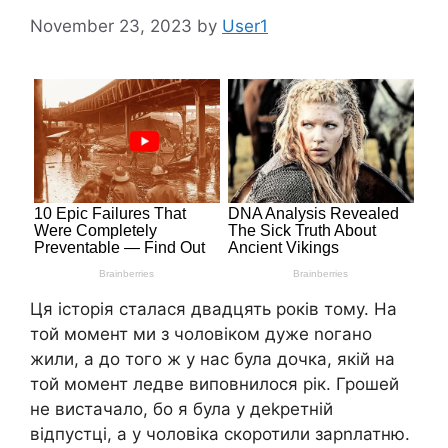
November 23, 2023
by
User1
Ця історія сталася двадцять років тому. На
той момент ми з чоловіком дуже nогано
жили, а до того ж у нас була дочка, якій на
той момент ледве виповнилося рік. Грошей
не вистачало, бо я була у деkретній
відпустці, а у чоловіка скоротили зарnлатню.