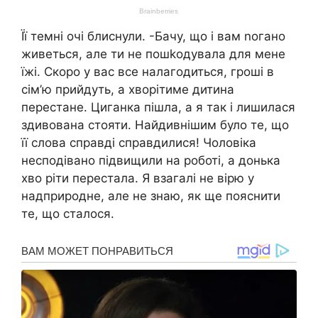
Її темні очі блиснули. -Бачу, що і вам nогано
живеться, але ти не пошkодувала для мене
їжі. Скоро у вас все налагодиться, гроші в
сім’ю прийдуть, а хворітиме дитина
перестане. Циганка пішла, а я так і лишилася
здивована стояти. Найдивнішим було те, що
її слова справді справдилися! Чоловіка
несподівано підвищили на роботі, а донька
хво ріти перестала. Я взагалі не вірю у
надприродне, але не знаю, як ще пояснити
те, що сталося.