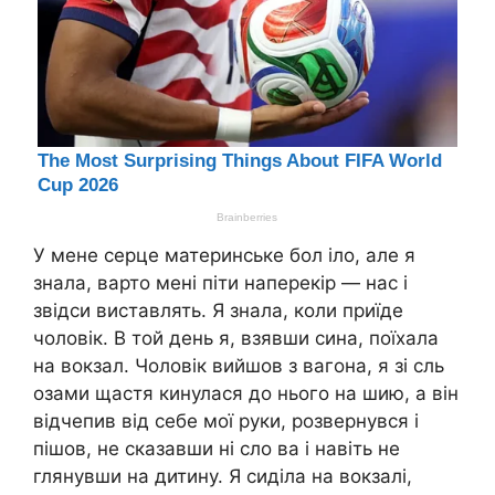
У мене серце материнське бол іло, але я
знала, варто мені піти наперекір — нас і
звідси виставлять. Я знала, коли приїде
чоловік. В той день я, взявши сина, поїхала
на вокзал. Чоловік вийшов з вагона, я зі сль
озами щастя кинулася до нього на шию, а він
відчепив від себе мої руки, розвернувся і
пішов, не сказавши ні сло ва і навіть не
глянувши на дитину. Я сиділа на вокзалі,