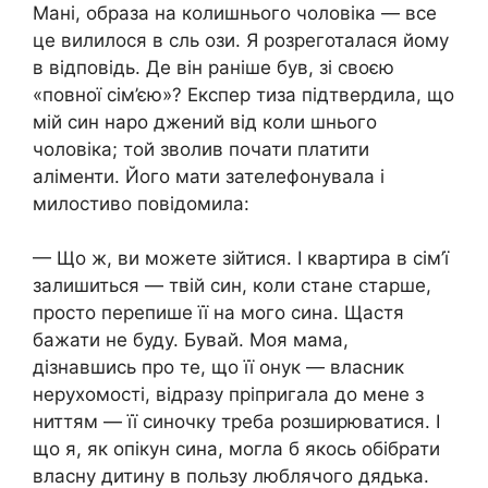
Мані, образа на колишнього чоловіка — все
це вилилося в сль ози. Я розреготалася йому
в відповідь. Де він раніше був, зі своєю
«повної сім’єю»? Експер тиза підтвердила, що
мій син наро джений від коли шнього
чоловіка; той зволив почати платити
аліменти. Його мати зателефонувала і
милостиво повідомила:
— Що ж, ви можете зійтися. І квартира в сім’ї
залишиться — твій син, коли стане старше,
просто перепише її на мого сина. Щастя
бажати не буду. Бувай. Моя мама,
дізнавшись про те, що її онук — власник
нерухомості, відразу пріпригала до мене з
ниттям — її синочку треба розширюватися. І
що я, як опікун сина, могла б якось обібрати
власну дитину в пользу люблячого дядька.