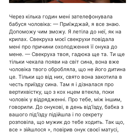
Через кілька годин мені зателефонувала
бабуся чоловіка: — Приїжджай, я все знаю.
Допоможу чим зможу. Я летіла до неї, як на
крилах. Свекруха моєї свекрухи повідала
мені про причини охолодження її онука до
мене. — Свекруха твоя, гадюка ще та. Ти ще
тільки чекала появи на світ сина, вона вже
чоловіка твого обробляла, що не його дитина
це. Тільки що від них, свято вона закотила в
честь приїзду сина. Там я і дізналася про
вертихвістку, що з кох нцем втекла, поки
чоловік у відрядженні. Про тебе, між іншим,
говорили. До онукові, в день від’їзду, бабка з
вашого під’їзду підійшла і по секрету
розповіла, що мужик до тебе ходить. Так що,
все » зійшлося », повірив онук своєї матусі,