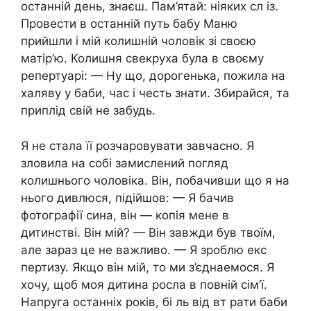
останній день, знаєш. Пам’ятай: ніяких сл із.
Провести в останній путь бабу Маню
прийшли і мій колишній чоловік зі своєю
матір’ю. Колишня свекруха була в своєму
репертуарі: — Ну що, дорогенька, пожила на
халяву у баби, час і честь знати. Збирайся, та
приплід свій не забудь.
Я не стала її розчаровувати завчасно. Я
зловила на собі замислений погляд
колишнього чоловіка. Він, побачивши що я на
нього дивлюся, підійшов: — Я бачив
фотографії сина, він — копія мене в
дитинстві. Він мій? — Він завжди був твоїм,
але зараз це не важливо. — Я зроблю екс
пертизу. Якщо він мій, то ми з’єднаемося. Я
хочу, щоб моя дитина росла в повній сім’ї.
Напруга останніх років, бі ль від вт рати баби