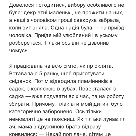
Довелося погодитися, вибору особливого не
було: декр етні маленькі, не прожити на них,
а наші з чоловіком гроші свекруха забрала,
коли виг аняла. Одна надія була — на приїзд
чоловіка. Приїде мій улюблений і в усьому
розбереться. Тільки ось він не дзвонив
чомусь.
Я працювала на всю сім’ю, як пр оклята.
Вставала о 5 ранку, щоб приготувати
сніданок. Потім відводила племінників в
садок, з коляскою в зубах. Поверталася з
садка — вже годувати всіх час, та на роботу
збирати. Причому, плак ати моїй дитині було
категорично заборонено. Ось тільки
немовляті це не поясниш. Як тіл ьки лунав пл
ач, мама з дружиною брата відразу
кривилися: — Нехай поп лаче, дітям це