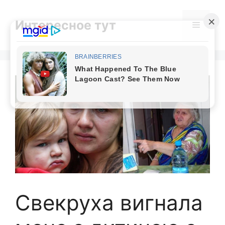
Skip
to
Интересное тут
Menu
content
Свекруха вигнала