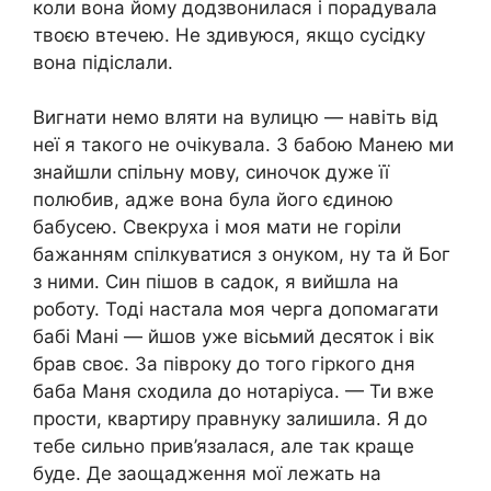
коли вона йому додзвонилася і порадувала
твоєю втечею. Не здивуюся, якщо сусідку
вона підіслали.
Вигнати немо вляти на вулицю — навіть від
неї я такого не очікувала. З бабою Манею ми
знайшли спільну мову, синочок дуже її
полюбив, адже вона була його єдиною
бабусею. Свекруха і моя мати не горіли
бажанням спілкуватися з онуком, ну та й Бог
з ними. Син пішов в садок, я вийшла на
роботу. Тоді настала моя черга допомагати
бабі Мані — йшов уже вісьмий десяток і вік
брав своє. За півроку до того гіркого дня
баба Маня сходила до нотаріуса. — Ти вже
прости, квартиру правнуку залишила. Я до
тебе сильно прив’язалася, але так краще
буде. Де заощадження мої лежать на