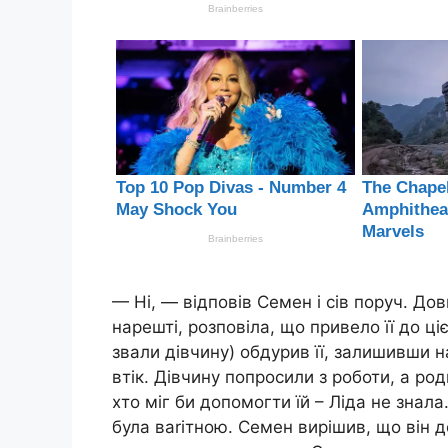
— Ні, — відповів Семен і сів поруч. Дов
нарешті, розповіла, що привело її до ці
звали дівчину) обдурив її, залишивши н
втік. Дівчину попросили з роботи, а род
хто міг би допомогти їй – Ліда не знала.
була ваrітною. Семен вирішив, що він до