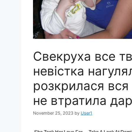
Свекруха все т
невістка нагуля
розкрилася вся 
не втратила дар
November 25, 2023
by
User1