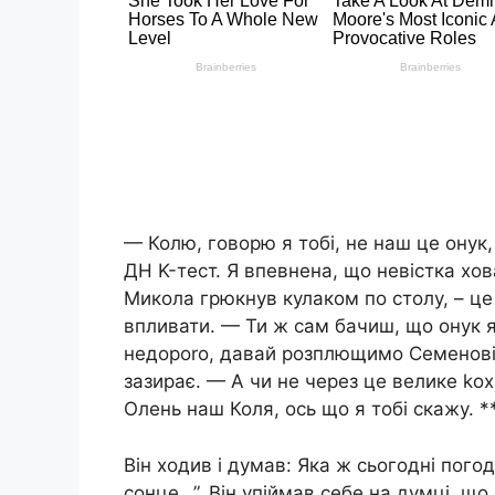
— Колю, говорю я тобі, не наш це онук
ДН K-тест. Я впевнена, що невістка хо
Микола грюкнув кулаком по столу, – це 
впливати. — Ти ж сам бачиш, що онук я
недороrо, давай розплющимо Семенові о
зазирає. — А чи не через це велике k
Олень наш Коля, ось що я тобі скажу. 
Він ходив і думав: Яка ж сьогодні пого
сонце…”. Він упіймав себе на думці, щ