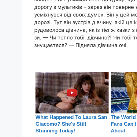
дорогу з мультиків – зараз він поверне 
усміхнувся від своїх думок. Він у цей 
дорозі. Тут він зустрів дівчину, якій це
рудоволоса дівчина, як із тієї ж казки 
зи. — Чи тепло тобі, дівчино?! Чи тобі 
знущаєтеся? — Підняла дівчина очі.