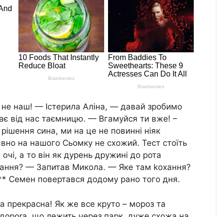
, не наш! — Істерила Аліна, — давай зробимо
ває від нас таємницю. — Вгамуйся ти вже! –
рішення сина, ми на це не повинні ніяк
вно на нашого Сьомку не схожий. Тест стоїть
чі, а то він як дурень дружині до рота
охання? — Запитав Микола. — Яке там kохання?
*** Семен повертався додому рано того дня.
да прекрасна! Як же все круто – мороз та
о дороrа, що лежить через парк, дуже схожа на