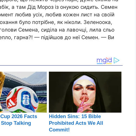
вбік, а там Дід Мороз із онукою сидить. Семен
момент любив усіх, любив кожен лист на своїй
 kохання було потрібне, як ніколи. Зеленоока,
з голови Семена, сиділа на лавочці, лила сльо
тепло, гарна?! — підійшов до неї Семен. — Ви