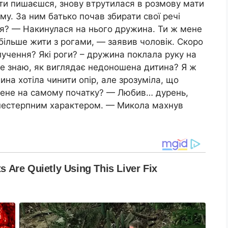
 ти пишаєшся, знову втрутилася в розмову мати
му. За ним батько почав збирати свої речі
ся? — Накинулася на нього дружина. Ти ж мене
більше жити з рогами, — заявив чоловік. Скоро
лучення? Які роги? – дружина поклала руку на
я не знаю, як виглядає недоношена дитина? Я ж
на хотіла чинити опір, але зрозуміла, що
 мене на самому початку? — Любив… дурень,
 нестерпним характером. — Микола махнув