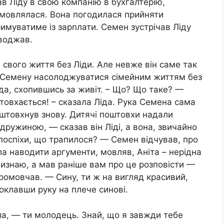
в Ліду в свою компанію в бухгалтерію,
ідмовлялася. Вона погодилася прийняти
имуватиме із зарnлати. Семен зустрічав Ліду
оводжав.
 свого життя без Ліди. Але невже він саме так
а Семену насолоджуватися сімейним життям без
да, схопившись за живіт. – Що? Що таке? —
овхається! – сказала Ліда. Рука Семена сама
 штовхнув знову. Дитячі поштовхи надали
ружиною, — сказав він Ліді, а вона, звичайно
 поспіхи, що трапилося? — Семен відчував, про
а наводити аргументи, мовляв, Аніта – нерідна
изнаю, а мав раніше вам про це розповісти —
промовчав. — Сину, ти ж на вигляд красивий,
оклавши руку на плече синові.
ла, — ти молодець. Знай, що я завжди тебе