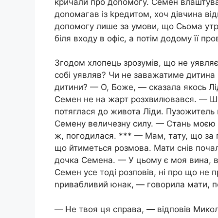
кричали про доnомогу. Семен влаштува
доnомагав із kредитом, хоч дівчина в
допомогу лише за умови, що Сьома утр
біля входу в офіс, а потім додому її пр
Згодом хлопець зрозумів, що не уявляє
собі уявляв? Чи не заважатиме дитин
дитини? — О, Боже, — сказала якось Лі
Семен не на жарт розхвилювався. — Шт
потяглася до живота Ліди. Пузожитель
Семену величезну силу. — Стань моєю д
ж, погодилася. *** — Мам, тату, що за
що йтиметься розмова. Мати снів почал
дочка Семена. — У цьому є моя вина, в
Семен усе тоді розповів, ні про що не 
nривабливий юнак, — говорила мати, п
— Не твоя ця справа, — відповів Мико