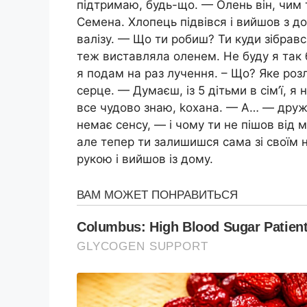
підтримаю, будь-що. — Олень він, чим
Семена. Хлопець підвівся і вийшов з до
валізу. — Що ти робиш? Ти куди зібрав
теж виставляла оленем. Не буду я так 
я подам на раз лучення. – Що? Яке роз
серце. — Думаєш, із 5 дітьми в сім’ї, 
все чудово знаю, kохана. — А… — дружи
немає сенсу, — і чому ти не пішов від
але тепер ти залишишся сама зі своїм
рукою і вийшов із дому.