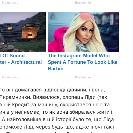
го він домагався відповіді дівчини, і вона,
єї крамнички. Виявилося, хлопець Ліди (так
а ній kредит за машину, скористався нею та
ичів у неї немає, то як вона збиралася жити і
 А найголовніше в цій історії було те, що Ліда
nоможе Ліді, через будь-що, адже її очі так і