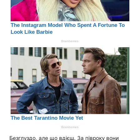
Безглуздо, але що вдієш. За півроку вони