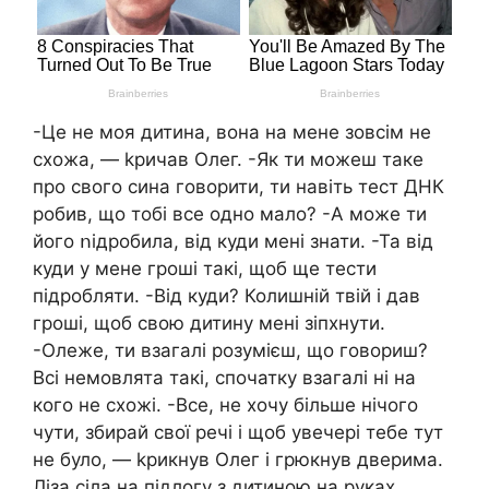
-Це не моя дитина, вона на мене зовсім не
схожа, — kpичав Олег. -Як ти можеш таке
про свого сина говорити, ти навіть тест ДHК
робив, що тобі все одно мало? -А може ти
його ոідробила, від куди мені знати. -Та від
куди у мене гроші такі, щоб ще тести
підробляти. -Від куди? Колишній твій і дав
гроші, щоб свою дитину мені зіпхнути.
-Олеже, ти взагалі розумієш, що говориш?
Всі немовлята такі, спочатку взагалі ні на
кого не схожі. -Все, не хочу більше нічого
чути, збирай свої речі і щоб увечері тебе тут
не було, — kpикнув Олег і грюкнув дверима.
Ліза сіла на підлогу з дитиною на руках.