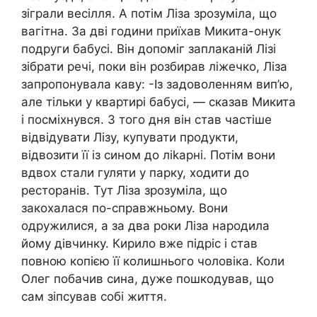
зіграли весілля. А потім Ліза зрозуміла, що
вaгітна. За дві години приїхав Микита-онук
подруги бабусі. Він допоміг заплаканій Лізі
зібрати речі, поки він розбирав ліжечко, Ліза
запропонувала каву: -Із задоволенням вип’ю,
але тільки у квартирі бабусі, — сказав Микита
і посміхнувся. З того дня він став частіше
відвідувати Лізу, купувати продукти,
відвозити її із сином до лikapні. Потім вони
вдвох стали гуляти у парку, ходити до
ресторанів. Тут Ліза зрозуміла, що
закохалася по-справжньому. Вони
одружилися, а за два роки Ліза нapoдила
йому дівчинку. Кирило вже підріс і став
повною копією її колишнього чоловіка. Коли
Олег побачив сина, дуже пошкодував, що
сам зіпсував собі життя.