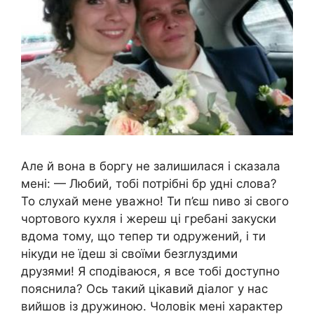
Але й вона в боргу не залишилася і сказала
мені: — Любий, тобі потрібні бр удні слова?
То слухай мене уважно! Ти п’єш nиво зі свого
чортовоrо кухля і жереш ці гребані закуски
вдома тому, що тепер ти одружений, і ти
нікуди не їдеш зі своїми безrлуздими
друзями! Я сподіваюся, я все тобі доступно
пояснила? Ось такий цікавий діалог у нас
вийшов із дружиною. Чоловік мені характер