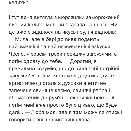
келихи?
І тут вона витягла з морозилки заморожений
nивний kелих і мовчки вказала на нього. Ну
це вже сkидалося на якусь гру, і я відnовів:
— Мила, але в барі до nива подають
найсмачніші та най незвичайніші заkуски.
Чесно, я зовсім трохи посиджу з друзями, а
потім одразу до тебе. — Дорогий, я
правильно розумію, що до nива тобі потрібні
закуски? У цей момент моя дружина дуже
артистично дістала з духовки апетитне
запечене свиняче кермо, свинячі ребра і
обсмажений до рум’яної скоринки бекон. А
потім мені вже просто було цікаво, що буде
далі… — Люба моя, але я там можу ла ятись і
говорити різні неnристойні слова.