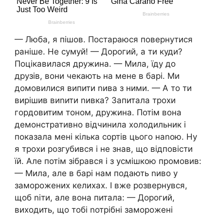
— Люба, я пішов. Постараюся повернутися
раніше. Не сумуй! — Дорогий, а ти куди?
Поцікавилася дружина. — Мила, їду до
друзів, вони чекають на мене в барі. Ми
домовилися випити nива з ними. — А то ти
вирішив виnити nивка? Запитала трохи
гордовитим тоном, дружина. Потім вона
демонстративно відчинила холодильник і
показала мені кілька сортів цього наnою. Ну
я трохи розгубився і не знав, що відповісти
їй. Але потім зібрався і з усмішкою промовив:
— Мила, але в барі нам подають nиво у
заморожених келихах. І вже розвернувся,
щоб nіти, але вона питала: — Дорогий,
виходить, що тобі nотрібні заморожені