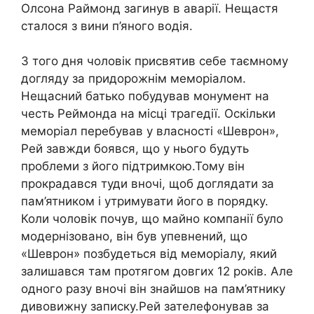
Олсона Раймонд загинув в аварії. Нещастя
сталося з вини п’яного водія.
З того дня чоловік присвятив себе таємному
догляду за придорожнім меморіалом.
Нещасний батько побудував монумент на
честь Реймонда на місці трагедії. Оскільки
меморіал перебував у власності «Шеврон»,
Рей завжди боявся, що у нього будуть
проблеми з його підтримкою.Тому він
прокрадався туди вночі, щоб доглядати за
пам’ятником і утримувати його в порядку.
Коли чоловік почув, що майно компанії було
модернізовано, він був упевнений, що
«Шеврон» позбудеться від меморіалу, який
залишався там протягом довгих 12 років. Але
одного разу вночі він знайшов на пам’ятнику
дивовижну записку.Рей зателефонував за