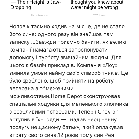
Чоловік таємно ходив на місце, де не стало
його сина: одного разу він знайшов там
записку …Завжди приємно бачити, як великі
компанії намагаються запропонувати
допомогу і турботу звичайним людям. Для
цього є безліч прикладів. Компанія «Лоу»
змінила умови найму своїх співробітників. Це
було зроблено, щоб прийняти на роботу
ветерана з обмеженими
можливостями.Home Depot сконструював
спеціальні ходунки для маленького хлопчика
з особливими потребами. Тепер і Chevron
вступив в їхні ряди — і надав неоціненну
послугу нещасному батьку, який оплакував
втрату свого сина.12 років тому син Рея