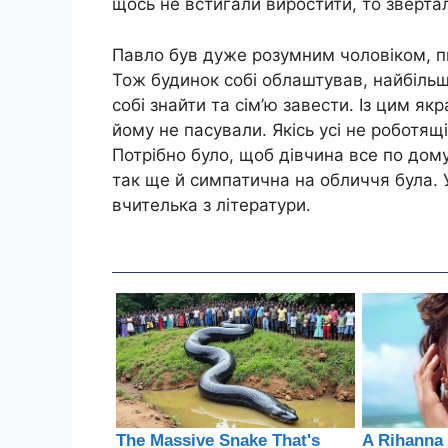
щось не встигали виростити, то зверта
Павло був дуже розумним чоловіком, пи
Тож будинок собі облаштував, найбільш
собі знайти та сім’ю завести. Із цим як
йому не пасували. Якісь усі не роботящ
Потрібно було, щоб дівчина все по дом
так ще й симпатична на обличчя була. У
вчителька з літератури.