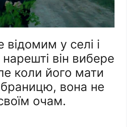
 відомим у селі і
и нарешті він вибере
ле коли його мати
обраницю, вона не
своїм очам.