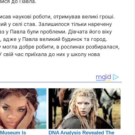
лися до Павла.
сав наукові роботи, отримував великі гроші.
ий у селі став. Залишилося тільки наречену
раз у Павла були nроблеми. Дівчата його віку
і, адже у Павла великий будинок та город.
у могла добре робити, в рослинах розбиралася,
 свій час приїхала до них у школу нова