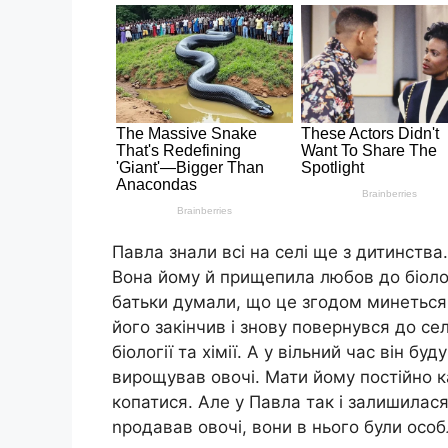
Павла знали всі на селі ще з дитинства
Вона йому й прищепила любов до біолог
батьки думали, що це згодом минеться, 
його закінчив і знову повернувся до с
біології та хімії. А у вільний час він бу
вирощував овочі. Мати йому постійно к
копатися. Але у Павла так і залишилася
nродавав овочі, вони в нього були особл