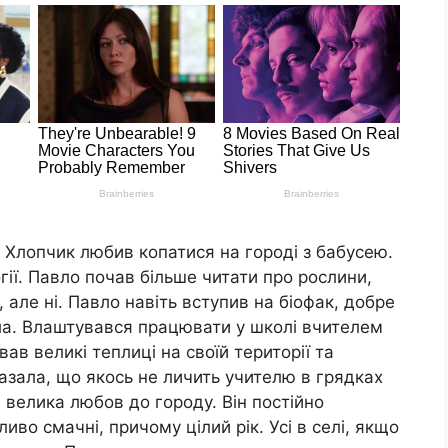
. Хлопчик любив копатися на городі з бабусею.
ії. Павло почав більше читати про рослини,
але ні. Павло навіть вступив на біофак, добре
ела. Влаштувався працювати у школі вчителем
дував великі теплиці на своїй території та
азала, що якось не личить учителю в грядках
 велика любов до городу. Він постійно
иво смачні, причому цілий рік. Усі в селі, якщо