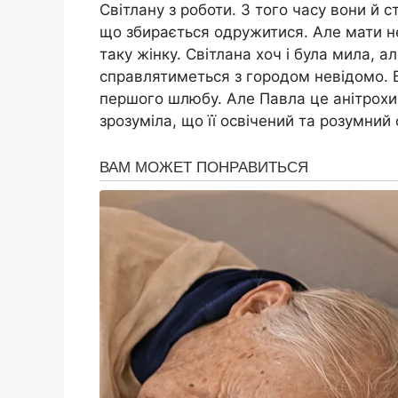
Світлану з роботи. З того часу вони й с
що збирається одружитися. Але мати не
таку жінку. Світлана хоч і була мила, ал
справлятиметься з городом невідомо. Б
першого шлюбу. Але Павла це анітрохи 
зрозуміла, що її освічений та розумний