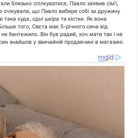
тали близько спілкуватися, Павло заявив сім’ї,
 очікувала, що Павло вибере собі за дружину
е така худа, одні шкіра та кістки. Як вона
ільше того, Свєта має 5-річного сина від
не бентежило. Він був радий, хоч мати так і не
 син знайшов у звичайній продавчині в магазині.