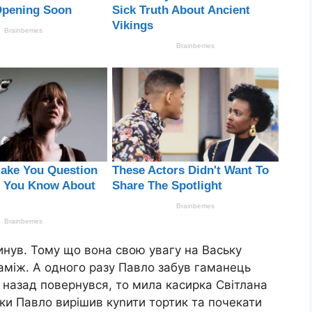
кинув. Тому що вона свою увагу на Ваську
заміж. А одного разу Павло забув гаманець
и назад повернувся, то мила касирка Світлана
ки Павло вирішив куnити тортик та почекати