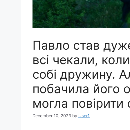
Павло став дуже
всі чекали, кол
собі дружину. А
побачила його 
могла повірити 
December 10, 2023
by
User1