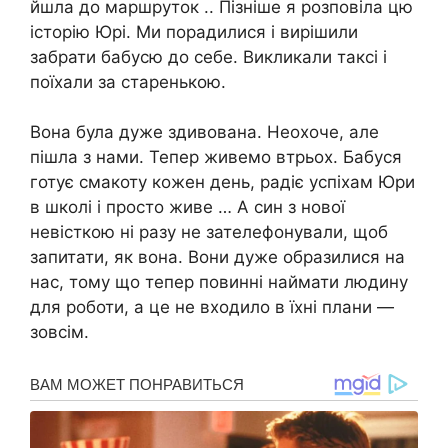
йшла до маршруток .. Пізніше я розповіла цю
історію Юрі. Ми порадилися і вирішили
забрати бабусю до себе. Викликали таксі і
поїхали за старенькою.
Вона була дуже здивована. Неохоче, але
пішла з нами. Тепер живемо втрьох. Бабуся
готує смакоту кожен день, радіє успіхам Юри
в школі і просто живе … А син з нової
невісткою ні разу не зателефонували, щоб
запитати, як вона. Вони дуже образилися на
нас, тому що тепер повинні наймати людину
для роботи, а це не входило в їхні плани —
зовсім.