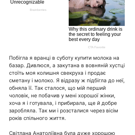
Побігла я вранці в суботу купити молока на
базар. Дивлюся, а закутана в вовняній хустці
стоїть моя колишня свекруха і продає
сметану і молоко. Я відразу ж підбігла до неї,
обняла її. Так сталося, що мій перший
чоловік, не побачив у мені хорошої жінки,
хоча я і готувала, і прибирала, ще й добре
заробляла. Так ми і розсталися через вісім
років спільного життя.
Світлана Анатоліївна була дуже хорошою