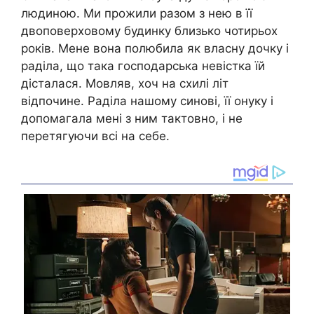
людиною. Ми прожили разом з нею в її
двоповерховому будинку близько чотирьох
років. Мене вона полюбила як власну дочку і
раділа, що така господарська невістка їй
дісталася. Мовляв, хоч на схилі літ
відпочине. Раділа нашому синові, її онуку і
допомагала мені з ним тактовно, і не
перетягуючи всі на себе.