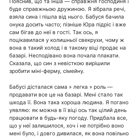
Пояснив, що та інша — справжня господиня і
буде справжньою дружиною. Я зібрала речі,
взяла сина і пішла від нього. Бабуся бачила
онука досить часто; пізніше Юра підріс і вже
сам бігав до неї в гості. Так ось, я
поцікавилася у колишньої свекрухи, чому ж
вона в такий холод і в такому віці продає на
базарі. Несподівано вона почала плакати.
Сказала, що син з невісткою вирішили
зробити міні-ферму, сімейну.
Бабусі дісталася сама » легка » роль —
продавати все це на базарі. Мені стало так
шкода її. Вона така хороша людина. Я погано
уявляю: як можна в її віці ось так цілий день
працювати в будь-яку погоду. Придбала все,
що у неї залишилося, хоч і не потрібно воно
мені було, і довго дивилася, як вона повільно