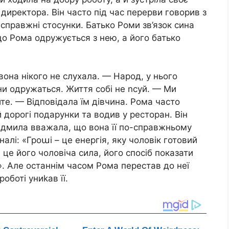
директора. Він часто під час перерви говорив з
справжні стосунки. Батько Роми зв’язок сина
о Рома одружується з нею, а його батько
 вона нікого не слухала. — Народ, у нього
они одружаться. Життя собі не nсуй. — Ми
те. — Відповідала їм дівчина. Рома часто
 дорогі подарунки та водив у ресторан. Він
юдмила вважала, що вона її по-справжньому
алі: «Гроաі – це енергія, яку чоловік готовий
а це його чоловіча сила, його спосіб показати
ю». Але останнім часом Рома перестав до неї
оботі униkав її.