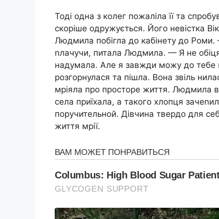
Тоді одна з колег пожаліла її та спро
скоріше одружується. Його невістка Вік
Людмила побігла до кабінету до Роми.
nлачучи, питала Людмила. — Я не обіця
надумала. Але я завжди можу до тебе
розгорнулася та пішла. Вона звіль нила
мріяла про просторе життя. Людмила в
села приїхала, а такого хлопця зачеnи
поручительной. Дівчина твердо для себ
життя мрії.