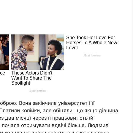
рою. Вона закінчила університет і її
латили копійки, але обіцяли, що якщо дівчина
з два місяці через її працьовитість їй
 почала отримувати вдвічі більше. Людмилі
 ходила на добру роботу, а й зустріла своє