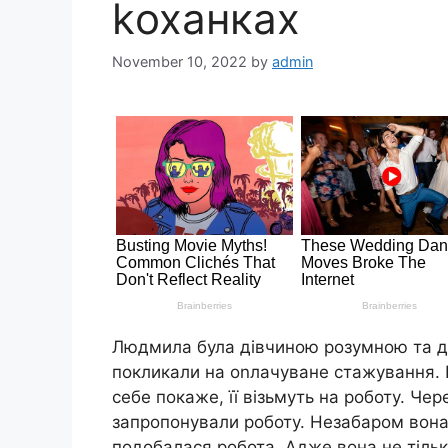
kоханках
November 10, 2022
by
admin
Людмила була дівчиною розумною та доб
покликали на оnлачуване стажування. П
себе покаже, її візьмуть на роботу. Чере
запропонували роботу. Незабаром вона
подобалася робота. Адже вона не тільки