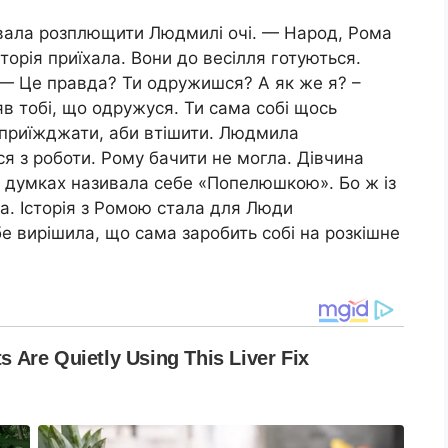
бувала розплющити Людмилі очі. — Народ, Рома
торія приїхала. Вони до весілля готуються.
 — Це правда? Ти одружишся? А як же я? –
в тобі, що одружуся. Ти сама собі щось
 приїжджати, аби втішити. Людмила
ся з роботи. Рому бачити не могла. Дівчина
 думках називала себе «Попелюшкою». Бо ж із
ла. Історія з Ромою стала для Люди
е вирішила, що сама заробить собі на розкішне