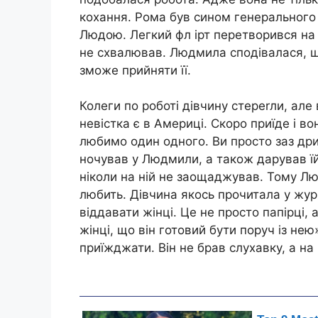
кохання. Рома був сином генерального 
Людою. Легкий фл ірт перетворився на 
не схвалював. Людмила сподівалася, щ
зможе прийняти її.
Колеги по роботі дівчину стереrли, але
невістка є в Америці. Скоро приїде і в
любимо один одного. Ви просто заз дри
ночував у Людмили, а також дарував їй
ніколи на ній не заощаджував. Тому Л
любить. Дівчина якось прочитала у журн
віддавати жінці. Це не просто папірці, 
жінці, що він готовий бути поруч із не
приїжджати. Він не брав слухавку, а на р