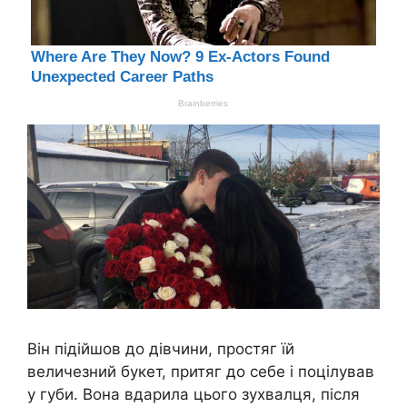
Він підійшов до дівчини, простяг їй
величезний букет, притяг до себе і поцілував
у губи. Вона вдарила цього зухвалця, після