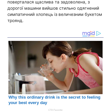
поверталася щаслива та задоволена, з
дорогої машини вийшов стильно одягнений
симпатичний хлопець із величезним букетом
троянд.