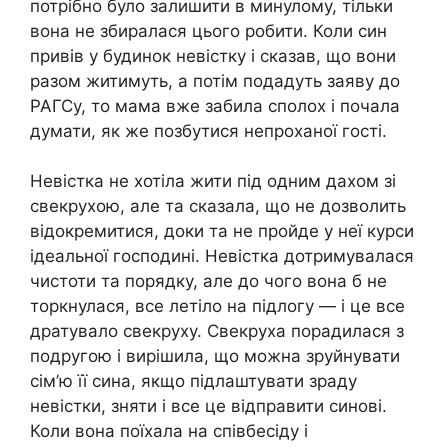
потрібно було залишити в минулому, тільки
вона не збиралася цього робити. Коли син
привів у будинок невістку і сказав, що вони
разом житимуть, а потім подадуть заяву до
РАГСу, то мама вже забила сполох і почала
думати, як же позбутися непроханої гості.
Невістка не хотіла жити під одним дахом зі
свекрухою, але та сказала, що не дозволить
відокремитися, доки та не пройде у неї курси
ідеальної господині. Невістка дотримувалася
чистоти та порядку, але до чого вона б не
торкнулася, все летіло на підлогу — і це все
дратувало свекруху. Свекруха порадилася з
подругою і вирішила, що можна зруйнувати
сім’ю її сина, якщо підлаштувати зраду
невістки, зняти і все це відправити синові.
Коли вона поїхала на співбесіду і