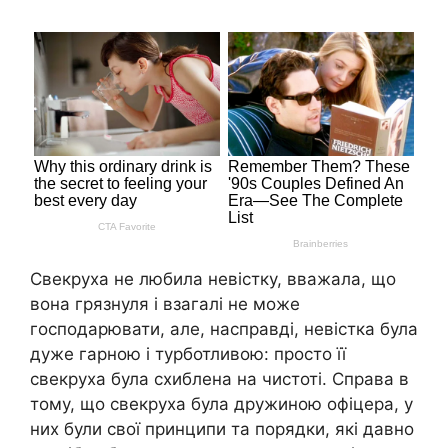
Свекруха не любила невістку, вважала, що
вона грязнуля і взагалі не може
господарювати, але, насправді, невістка була
дуже гарною і турботливою: просто її
свекруха була схиблена на чистоті. Справа в
тому, що свекруха була дружиною офіцера, у
них були свої принципи та порядки, які давно