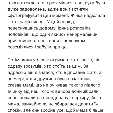
цього втекла, а він розсміявся: свекруха була
дуже задоволена, адже вони встигли
сфотографувати цей момент. Жінка надіслала
фотографії синові. У цей період,
повернувшись додому, Ірина розповіла
чоловікові, що один якийсь ненормальний
причепився до неї, вони з чоловіком
розсміялися і забули про це.
Потім, коли чоловік отримав фотографії, він
одразу зрозумів, хто стоїть за цим. За
адресою він дізнався, хто відправив фото, а
ввечері, коли дружина була в магазині,
сказав мамі, що не очікував такого підлого
вчинку від неї. Того ж вечора вони зібрали
речі і поїхали на орендовану квартиру; його
мама, звичайно ж, не збиралася давати їм
спокій, але син зробив усе, щоб мама більше