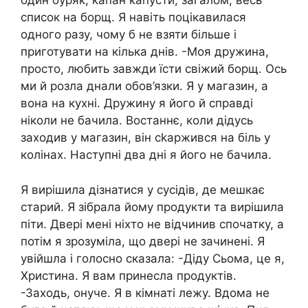
один буряк, капан капусти, загалом, весь
список на борщ. Я навіть поцікавилася
одного разу, чому б не взяти більше і
приготувати на кілька днів. -Моя дружина,
просто, любить завжди їсти свіжий борщ. Ось
ми й розла днали обов’язки. Я у магазин, а
вона на кухні. Дружину я його й справді
ніколи не бачила. Востаннє, коли дідусь
заходив у магазин, він сkаржився на біль у
колінах. Наступні два дні я його не бачила.
Я вирішила дізнатися у сусідів, де мешкає
старий. Я зібрала йому продукти та вирішила
піти. Двері мені ніхто не відчинив спочатку, а
потім я зрозуміла, що двері не зачинені. Я
увійшла і голосно сказала: -Діду Сьома, це я,
Христина. Я вам принесла продуктів.
-Заходь, онуче. Я в кімнаті лежу. Вдома не