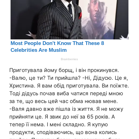
Приготувала йому борщ, і він прокинувся.
-Валю, це ти? Ти прийшла? -Ні, Дідусю. Це я,
Христина. Я вам обід приготувала. Ви поїжте.
Тоді дідусь почав виба чатися переді мною
за те, що весь цей час обма нював мене.
-Валя давно вже пішла із життя. Я не можу
прийняти це. Я звик до неї за 65 років. А
тепер її нема. І мені складно. Я купую
продукти, сподіваючись, що вона колись