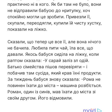
практично ні в кого. Як би там не було, вони
не відправили бабусю до нритулку, хоч
спокійно могли це зробити. Привезли її,
скупали, переодягли, купили їй чисту хустку,
показали на ліжко.
Сказали, що тепер це все її, але вона нічого
не бачила. Любила пити чай, їла все, що
давали. Якось бабуся сиділа на ліжку, коли
раптом сказала: -У сарай заліз зл одій.
Батько сімейства пішов перевіряти – і
побачив там сусіда, який крав їхні продукти.
За тиждень бабуся знову сказала: -Рома не
повинен їхати до міста – машина розіб’ється.
Роман, один із синів, мав їхати до міста зі
своїм другом. Його відмовили.