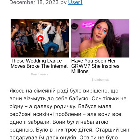
December 18, 2023
by
User1
Якось на сімейній раді було вирішено, що
вони візьмуть до себе бабусю. Ось тільки не
рідну – а далеку родичку. Бабуся мала
серйозні нсихічні проблеми – але вони все
одно її забрали. Вони були небагатою
родиною. Було в них троє дітей. Старший син
подарував їм двох онуків. Освіти не було