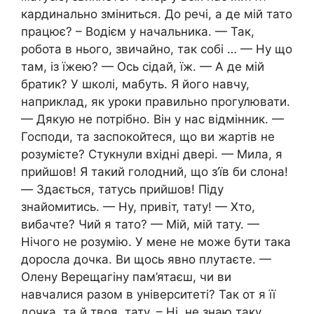
кардинально зміниться. До речі, а де мій тато
працює? – Водієм у начальника. — Так,
робота в нього, звичайно, так собі … — Ну що
там, із їжею? — Ось сідай, їж. — А де мій
братик? У школі, мабуть. Я його навчу,
наприклад, як уроки правильно прогулювати.
— Дякую не потрібно. Він у нас відмінник. —
Господи, та заспокойтеся, що ви жартів не
розумієте? Стукнули вхідні двері. — Мила, я
прийшов! Я такий голодний, що з’їв би слона!
— Здається, татусь прийшов! Піду
знайомитись. — Ну, привіт, тату! — Хто,
вибачте? Чий я тато? — Мій, мій тату. —
Нічого не розумію. У мене не може бути така
доросла дочка. Ви щось явно плутаєте. —
Олену Верещагіну пам’ятаєш, чи ви
навчалися разом в університеті? Так от я її
дочка, та й твоя, тату. – Ні, не знаю таку.