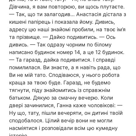
Дівчина, я вам повторюю, ви щось плутаєте.
— Так, що ти залагодив… Анастасія дістала з
кишені папірець і показала йому. Дивись,
адресу цю наші знайомі пробили, на твоє ім’я
та прізвище. — Дайко подивитись. — Ось
дивись. — Так одразу чорним по білому
написано будинок номер 14, а це 12 будинок.
— Та гаразд, дайка подивитися. І справді
помилилася. Ви знаєте, а я навіть рада, що
Ви не мій тато. Сподіваюся, у нього робота
краща за твою буде. Гаразд, не будемо
тягнути, піду знайомитись із справжнім
батьком. Дякую за смачну вечерю. Коли
двері зачинилися, Ганна каже чоловікові: —
Ну що, тату, пішли вечеряти, он дитині твоїй
сподобалося. Цілий вечір вони не могли
насміятися і розповідали всім цю кумедну
історію.