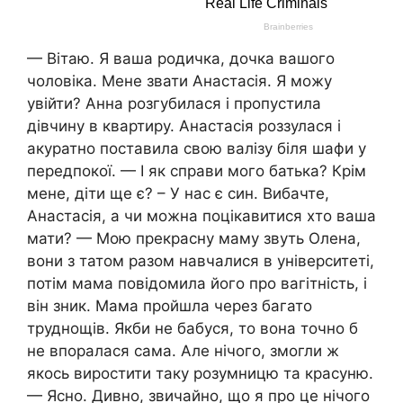
— Вітаю. Я ваша родичка, дочка вашого
чоловіка. Мене звати Анастасія. Я можу
увійти? Анна розгубилася і пропустила
дівчину в квартиру. Анастасія роззулася і
акуратно поставила свою валізу біля шафи у
передпокої. — І як справи мого батька? Крім
мене, діти ще є? – У нас є син. Вибачте,
Анастасія, а чи можна поцікавитися хто ваша
мати? — Мою прекрасну маму звуть Олена,
вони з татом разом навчалися в університеті,
потім мама повідомила його про вагітність, і
він зник. Мама пройшла через багато
труднощів. Якби не бабуся, то вона точно б
не впоралася сама. Але нічого, змогли ж
якось виростити таку розумницю та красуню.
— Ясно. Дивно, звичайно, що я про це нічого