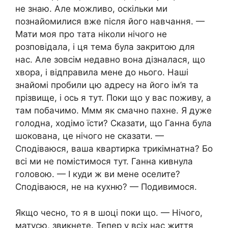
не знаю. Але можливо, оскільки ми
познайомилися вже після його навчання. —
Мати моя про тата ніколи нічого не
розповідала, і ця тема була закритою для
нас. Але зовсім недавно вона дізналася, що
хвора, і відправила мене до нього. Наші
знайомі пробили цю адресу на його ім’я та
прізвище, і ось я тут. Поки що у вас поживу, а
там побачимо. Ммм як смачно пахне. Я дуже
голодна, ходімо їсти? Сказати, що Ганна була
шокована, це нічого не сказати. —
Сподіваюся, ваша квартирка трикімнатна? Бо
всі ми не помістимося тут. Ганна кивнула
головою. — І куди ж ви мене оселите?
Сподіваюся, не на кухню? — Подивимося.
Якщо чесно, то я в шоці поки що. — Нічого,
матусю, звикнете. Тепер у всіх нас життя