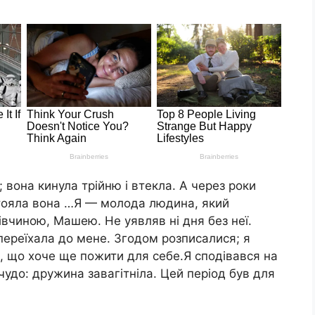
 вона кинула трійню і втекла. А через роки
стояла вона …Я — молода людина, який
івчиною, Машею. Не уявляв ні дня без неї.
 переїхала до мене. Згодом розписалися; я
, що хоче ще пожити для себе.Я сподівався на
 чудо: дружина завагітніла. Цей період був для