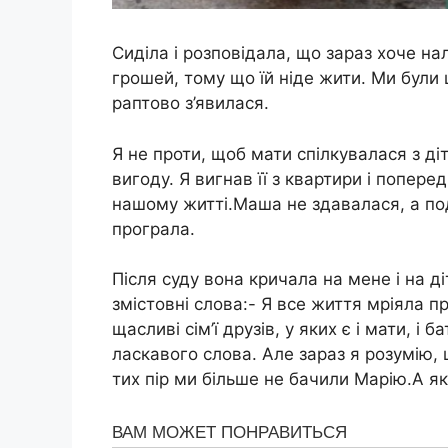
Сиділа і розповідала, що зараз хоче на
грошей, тому що їй ніде жити. Ми були 
раптово з’явилася.
Я не проти, щоб мати спілкувалася з діт
вигоду. Я вигнав її з квартири і попере
нашому житті.Маша не здавалася, а под
програла.
Після суду вона кричала на мене і на 
змістовні слова:- Я все життя мріяла п
щасливі сім’ї друзів, у яких є і мати, і б
ласкавого слова. Але зараз я розумію, 
тих пір ми більше не бачили Марію.А як