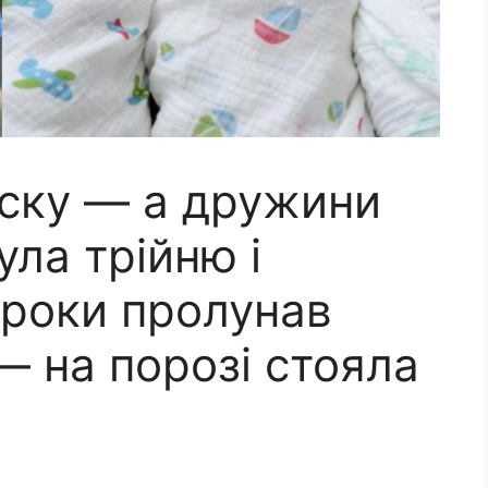
иску — а дружини
ула трійню і
 роки пролунав
 — на порозі стояла