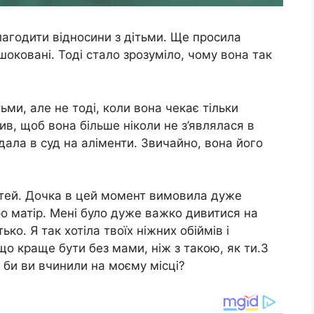
лагодити відносини з дітьми. Ще просила
шоковані. Тоді стало зрозуміло, чому вона так
ьми, але не тоді, коли вона чекає тільки
див, щоб вона більше ніколи не з’являлася в
ала в суд на аліменти. Звичайно, вона його
дітей. Дочка в цей момент вимовила дуже
ро матір. Мені було дуже важко дивитися на
атько. Я так хотіла твоїх ніжних обіймів і
що краще бути без мами, ніж з такою, як ти.З
 би ви вчинили на моєму місці?