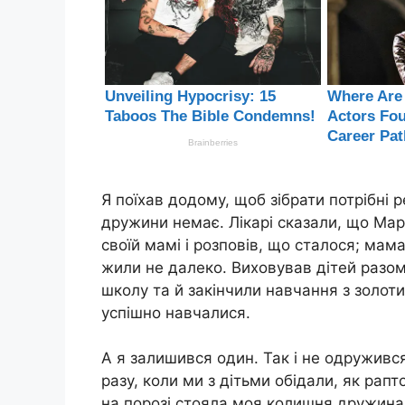
Я поїхав додому, щоб зібрати потрібні 
дружини немає. Лікарі сказали, що Марі
своїй мамі і розповів, що сталося; мам
жили не далеко. Виховував дітей разом 
школу та й закінчили навчання з золот
успішно навчалися.
А я залишився один. Так і не одруживс
разу, коли ми з дітьми обідали, як рап
на порозі стояла моя колишня дружина;