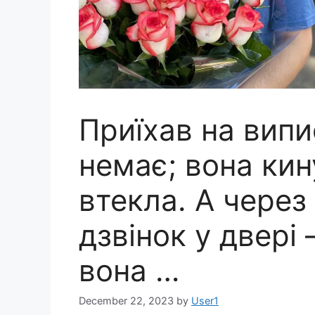
Приїхав на вип
немає; вона кин
втекла. А через
дзвінок у двері
вона …
December 22, 2023
by
User1