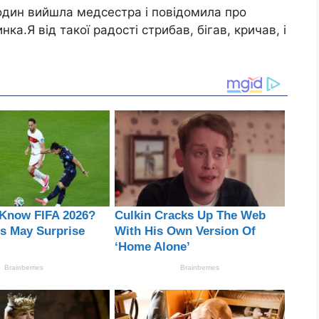
годин вийшла медсестра і повідомила про
ка.Я від такої радості стрибав, бігав, кричав, і