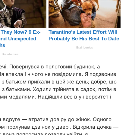
речі. Повернувся в пологовий будинок, а
я втекла і нічого не повідомила. Я подзвонив
а з батьком приїхали в цей же день; добре, що
з батьками. Ходили трійнята в садок, потім в
ими медалями. Надійшли все в університет і
я вдруге — втратив довіру до жінок. Одного
том пролунав дзвінок у двері. Відкрила дочка —
 вона попросила дозволу увійти, я