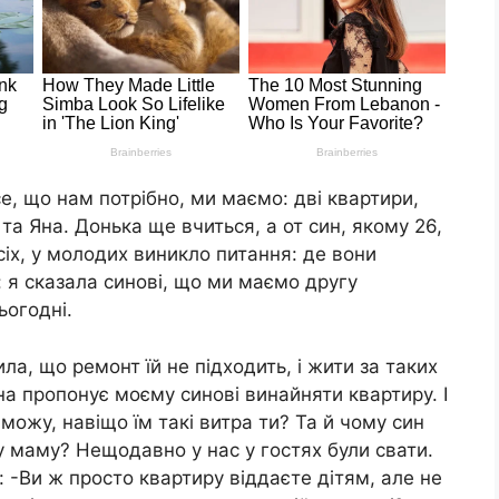
се, що нам потрібно, ми маємо: дві квартири,
 та Яна. Донька ще вчиться, а от син, якому 26,
сіх, у молодих виникло питання: де вони
: я сказала синові, що ми маємо другу
ьогодні.
ла, що ремонт їй не підходить, і жити за таких
на пропонує моєму синові винайняти квартиру. І
 можу, навіщо їм такі витра ти? Та й чому син
у маму? Нещодавно у нас у гостях були свати.
: -Ви ж просто квартиру віддаєте дітям, але не