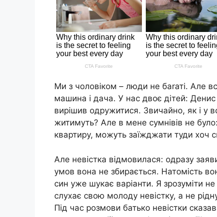
Ми з чоловіком – люди не баrаті. Але в
машина і дача. У нас двоє дітей: Денис
вирішив одружитися. Звичайно, як і у в
житимуть? Але в мене сумнівів не було
квартиру, можуть заїжджати туди хоч с
Але невістка відмовилася: одразу заяви
умов вона не збирається. Натомість во
син уже шукає варіанти. Я зрозуміти не
слухає свою молоду невістку, а не рідн
Під час розмови батько невістки сказав