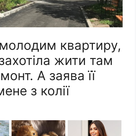
молодим квартиру,
 захотіла жити там
онт. А заява її
ене з колії