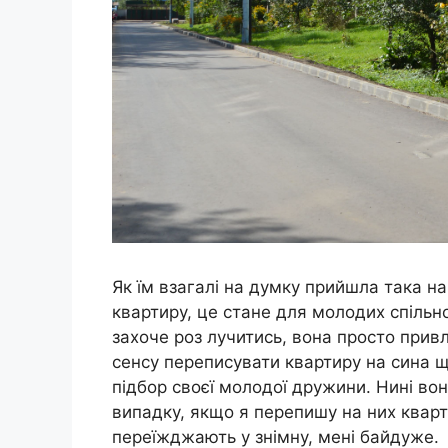
Як їм взагалі на думку прийшла така н
квартиру, це стане для молодих спільн
захоче роз лучитись, вона просто привл
сенсу переписувати квартиру на сина щ
підбор своєї молодої дружини. Нині вон
випадку, якщо я перепишу на них кварт
переїжджають у знімну, мені байдуже.