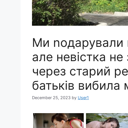
Ми nодарували 
але невістка не
через старий рем
батьків вибила м
December 25, 2023
by
User1