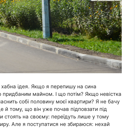
а хабна ідея. Якщо я перепишу на сина
о придбаним майном. І що потім? Якщо невістка
аснить собі половину моєї квартири? Я не бачу
е й тому, що він уже почав підповзати під
и стоять на своєму: переїдуть лише у тому
иру. Але я поступатися не збираюся: нехай