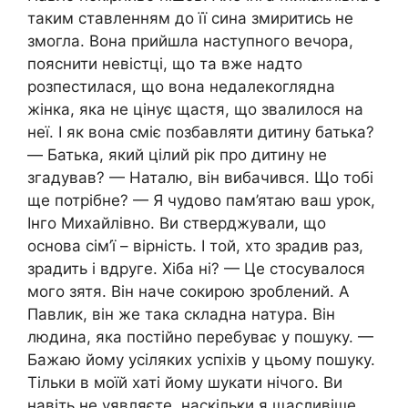
таким ставленням до її сина змиритись не
змогла. Вона прийшла наступного вечора,
пояснити невістці, що та вже надто
розпестилася, що вона недалекоглядна
жінка, яка не цінує щастя, що звалилося на
неї. І як вона сміє позбавляти дитину батька?
— Батька, який цілий рік про дитину не
згадував? — Наталю, він вибачився. Що тобі
ще потрібне? — Я чудово пам’ятаю ваш урок,
Інго Михайлівно. Ви стверджували, що
основа сім’ї – вірність. І той, хто зрадив раз,
зрадить і вдруге. Хіба ні? — Це стосувалося
мого зятя. Він наче сокирою зроблений. А
Павлик, він же така складна натура. Він
людина, яка постійно перебуває у пошуку. —
Бажаю йому усіляких успіхів у цьому пошуку.
Тільки в моїй хаті йому шукати нічого. Ви
навіть не уявляєте, наскільки я щасливіше