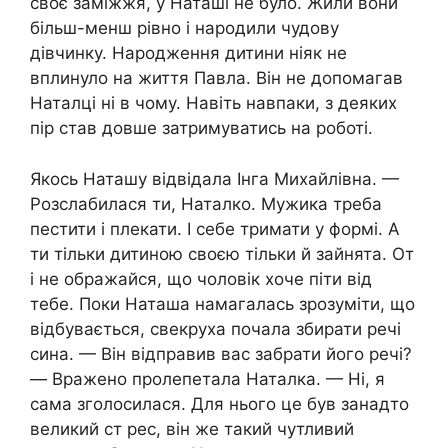
своє заміжжя, у Наташі не було. Жили вони
більш-менш рівно і народили чудову
дівчинку. Народження дитини ніяк не
вплинуло на життя Павла. Він не допомагав
Наталці ні в чому. Навіть навпаки, з деяких
пір став довше затримуватись на роботі.
Якось Наташу відвідала Інга Михайлівна. —
Розслабилася ти, Наталко. Мужика треба
пестити і плекати. І себе тримати у формі. А
ти тільки дитиною своєю тільки й зайнята. От
і не ображайся, що чоловік хоче піти від
тебе. Поки Наташа намагалась зрозуміти, що
відбувається, свекруха почала збирати речі
сина. — Він відправив вас забрати його речі?
— Вражено пролепетала Наталка. — Ні, я
сама зголосилася. Для нього це був занадто
великий ст рес, він же такий чутливий