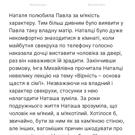
Наталя полюбила Павла за м’якість
характеру. Тим більш дивним було виявити у
Павла таку владну матір. Наталці було дуже
некомфортно знаходитися в кімнаті, коли
майбутня свекруха по телефону голосно
наказала дочці виставити чоловіка за двері,
раз він наважився їй зрадити. Закінчивши
розмову, Інга Михайлівна прочитала Наталці
невелику лекцію на тему «Вірність – основа
щастя в сім’ї». Незважаючи на владний і
характер свекрухи, стосунки з нею
налагодити Наташа зуміла. За роки
подружнього життя Наташа зрозуміла, що
чоловік не м’який, а м’якотілий. Хотілося б,
звичайно, бути за ним як за кам’яною стіною,
але інших, вагоміших причин шкодувати про