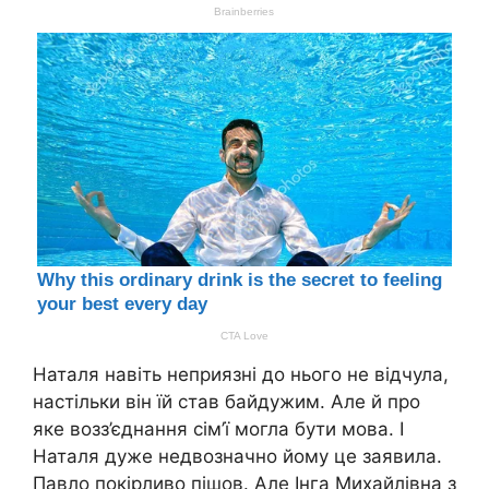
Наталя навіть неприязні до нього не відчула,
настільки він їй став байдужим. Але й про
яке возз’єднання сім’ї могла бути мова. І
Наталя дуже недвозначно йому це заявила.
Павло покірливо пішов. Але Інга Михайлівна з