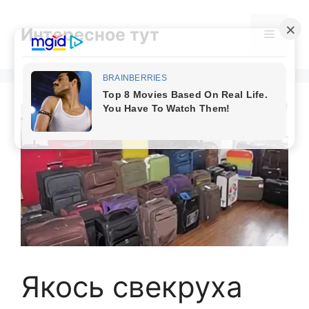
Skip
to
Интересное тут
Menu
content
Якось свекруха