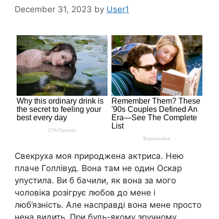
December 31, 2023
by
User1
Свекруха моя природжена актриса. Нею
плаче Голлівуд. Вона там не один Оскар
упустила. Ви б бачили, як вона за мого
чоловіка розігрує любов до мене і
люб’язність. Але насправді вона мене просто
нена видить. При будь-якому зручному