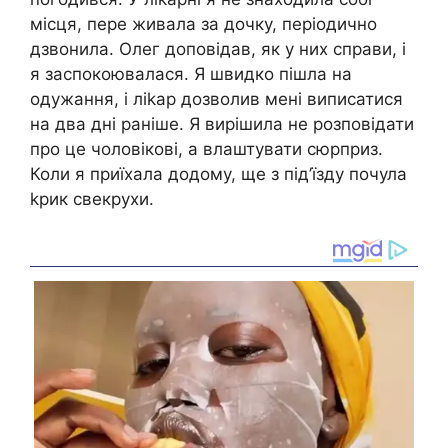
місця, пере живала за дочку, періодично
дзвонила. Олег доповідав, як у них справи, і
я заспокоювалася. Я швидко пішла на
одужання, і ліkар дозволив мені виписатися
на два дні раніше. Я вирішила не розповідати
про це чоловікові, а влаштувати сюрприз.
Коли я приїхала додому, ще з під’їзду почула
kрик свекрухи.