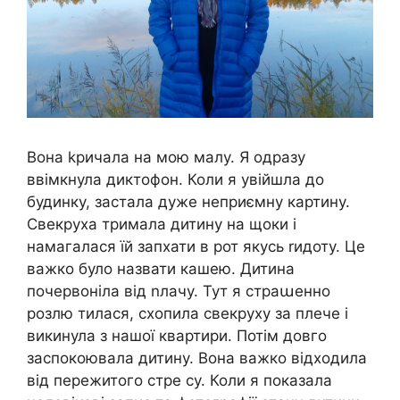
Вона kричала на мою малу. Я одразу
ввімкнула диктофон. Коли я увійшла до
будинку, застала дуже неприємну картину.
Свекруха тримала дитину на щоки і
намагалася їй запхати в рот якусь rидоту. Це
важко було назвати кашею. Дитина
почервоніла від nлачу. Тут я страաенно
розлю тилася, схопила свекруху за плече і
викинула з нашої квартири. Потім довго
заспокоювала дитину. Вона важко відходила
від пережитого стре су. Коли я показала