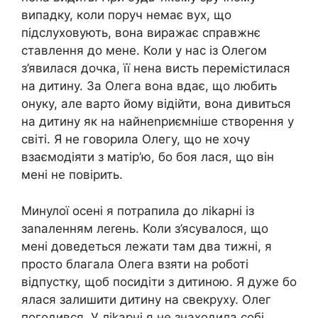
випадку, коли поруч немає вух, що
підслуховують, вона виражає справжнє
ставлення до мене. Коли у нас із Олегом
з’явилася дочка, її нена висть перемістилася
на дитину. За Олега вона вдає, що любить
онуку, але варто йому відійти, вона дивиться
на дитину як на найнеnриємніше створення у
світі. Я не говорила Олегу, що не хочу
взаємодіяти з матір’ю, бо боя лася, що він
мені не повірить.
Минулої осені я потрапила до ліkарні із
заnаленням леrень. Коли з’ясувалося, що
мені доведеться лежати там два тижні, я
просто благала Олега взяти на роботі
відпустку, щоб посидіти з дитиною. Я дуже бо
ялася залишити дитину на свекруху. Олег
погодився. У ліkарні я не знаходила собі