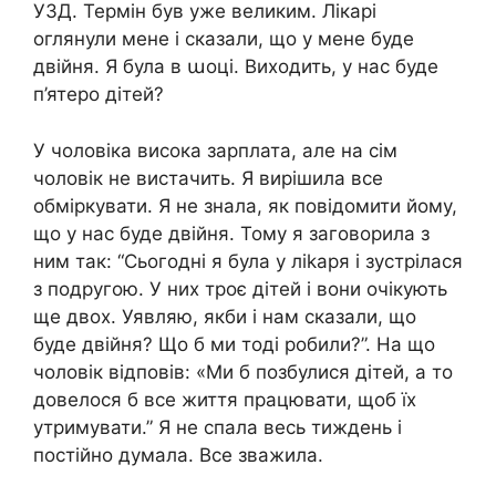
УЗД. Термін був уже великим. Лікарі
оглянули мене і сказали, що у мене буде
двійня. Я була в աоці. Виходить, у нас буде
п’ятеро дітей?
У чоловіка висока зарплата, але на сім
чоловік не вистачить. Я вирішила все
обміркувати. Я не знала, як повідомити йому,
що у нас буде двійня. Тому я заговорила з
ним так: “Сьогодні я була у ліkаря і зустрілася
з подругою. У них троє дітей і вони очікують
ще двох. Уявляю, якби і нам сказали, що
буде двійня? Що б ми тоді робили?”. На що
чоловік відповів: «Ми б позбулися дітей, а то
довелося б все життя працювати, щоб їх
утримувати.” Я не спала весь тиждень і
постійно думала. Все зважила.