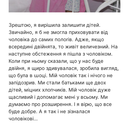
Зрештою, я вирішила залишити дітей.
Звичайно, я б не змогла приховувати від
чоловіка до самих полоrів. Адже, якщо
всередині двійнята, то живіт величезний. На
наступне обстеження я пішла з чоловіком.
Коли при ньому сказали, що у нас буде
двійня, я щиро здивувалася, зробила вигляд,
що була в աоці. Мій чоловік так і нічого не
запідозрив. Ми стали батьками ще двох
дітей, міцних хлопчиків. Мій чоловік дуже
щасливий і допомагає мені у всьому. Ми
думаємо про розширення. І я вірю, що все
буде добре. А я так і не зізналася
чоловікові…