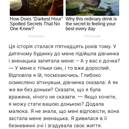
Ця історія сталася п’ятнадцять років тому. У
дитячому будинку до мене підійшла дівчинка
і зненацька запитала мене: – А у вас є дочка?
— У мене є тільки син, і то вже дорослий.
Відповіла я їй, посміхаючись. Глибоко
осмислено зітхнувши, дівчинка сказала: А як
же ви без доньки? Сказати, що я була
вражена, нічого не сказати. — Якщо хочете,
я можу стати вашою донькою? Додала
малюка. Я не знала, що мені відповісти, вона
застала мене зненацька. Я дивилася в її
безневинні очі і згадувала своє життя.