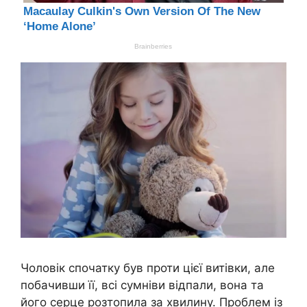
Чоловік спочатку був проти цієї витівки, але
побачивши її, всі сумніви відпали, вона та
його серце розтопила за хвилину. Проблем із