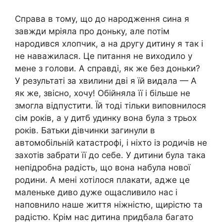
Справа в тому, що до народження сина я
завжди мріяла про доньку, але потім
народився хлопчик, а на другу дитину я так і
не наважилася. Це питання не виходило у
мене з голови. А справді, як же без доньки?
У результаті за хвилини дві я їй видала — А
як же, звісно, хочу! Обійняла її і більше не
змогла відпустити. Їй тоді тільки виповнилося
сім років, а у дитб удинку вона була з трьох
років. Батьки дівчинки загинули в
автомобільній катастрофі, і ніхто із родичів не
захотів забрати її до себе. У дитини була така
непідробна радість, що вона набула нової
родини. А мені хотілося плакати, адже це
маленьке диво дуже ощасливило нас і
наповнило наше життя ніжністю, щирістю та
радістю. Крім нас дитина придбала багато