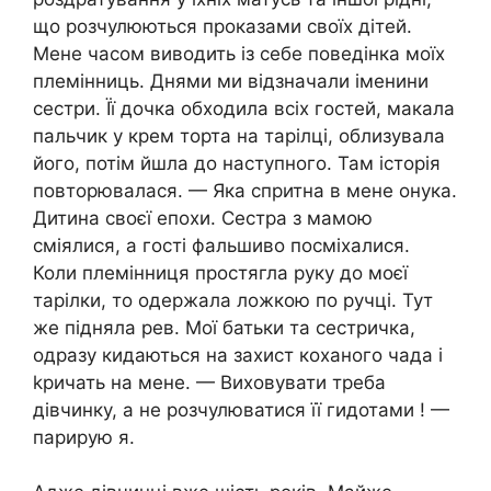
що розчулюються проказами своїх дітей.
Мене часом виводить із себе поведінка моїх
племінниць. Днями ми відзначали іменини
сестри. Її дочка обходила всіх гостей, макала
пальчик у крем торта на тарілці, облизувала
його, потім йшла до наступного. Там історія
повторювалася. — Яка спритна в мене онука.
Дитина своєї епохи. Сестра з мамою
сміялися, а гості фальшиво посміхалися.
Коли племінниця простягла руку до моєї
тарілки, то одержала ложкою по ручці. Тут
же підняла pев. Мої батьки та сестричка,
одразу кидаються на захист коханого чада і
kричать на мене. — Виховувати треба
дівчинку, а не розчулюватися її гидотами ! —
парирую я.