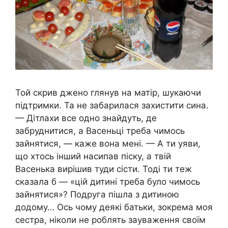
Той скрив джено глянув на матір, шукаючи
підтримки. Та не забарилася захистити сина.
— Дітлахи все одно знайдуть, де
забруднитися, а Васеньці треба чимось
зайнятися, — каже вона мені. — А ти уяви,
що хтось інший насипав піску, а твій
Васенька вирішив туди сісти. Тоді ти теж
сказала б — «цій дитині треба було чимось
зайнятися»? Подруга пішла з дитиною
додому… Ось чому деякі батьки, зокрема моя
сестра, ніколи не роблять зауваження своїм