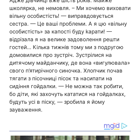
Адже дівчинці вже шість років. Майже
школярка, не немовля. – Ми хочемо виховати
вільну особистість! — виправдовується
сестра. — Це ваші проблеми. А я цю «вільну
особистість» за капості буду kарати! —
відрізала я на велике задоволення решти
гостей… Кілька тижнів тому ми з подругою
домовилися про зустріч. Зустрілися на
дитячому майданчику, де вона «вигулювала»
свого п’ятирічного синочка. Хлопчик почав
тягати з пісочниці пісок та насипати на
сидіння гойдалки. — Не можна так робити,
бо діти, які захочуть кататися на гойдалках,
будуть усі в піску, — зробила я йому
зауваження.