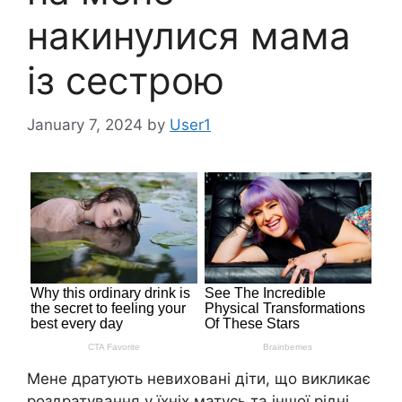
накинулися мама
із сестрою
January 7, 2024
by
User1
Мене дратують невиховані діти, що викликає
роздратування у їхніх матусь та іншої рідні,