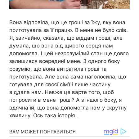
Вона відповіла, що це гроші за їжу, яку вона
приготувала за її працю. В мене не було слів.
Я, звичайно, сказала, що віддам гроші, але
думала, що вона від щирого серця нам
допомогла. І цей незрозумілий стан ще довго
залишився всередині мене. З одного боку
розумію, що вона витратила гроші та
приготувала. Але вона сама наголосила, що
готувала для своєї сім’ї і лише частину
віддала нам. Невже це варте того, щоб
попросити в мене гроші? А з іншого боку, я
вдячна їй, що вона допомогла нам у скрутну
хвилину. Ось така історія…