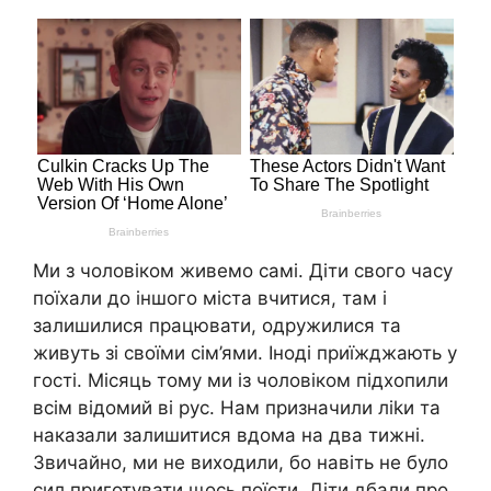
Ми з чоловіком живемо самі. Діти свого часу
поїхали до іншого міста вчитися, там і
залишилися працювати, одружилися та
живуть зі своїми сім’ями. Іноді приїжджають у
гості. Місяць тому ми із чоловіком підхопили
всім відомий ві рус. Нам призначили ліkи та
наказали залишитися вдома на два тижні.
Звичайно, ми не виходили, бо навіть не було
сил приготувати щось поїсти. Діти дбали про