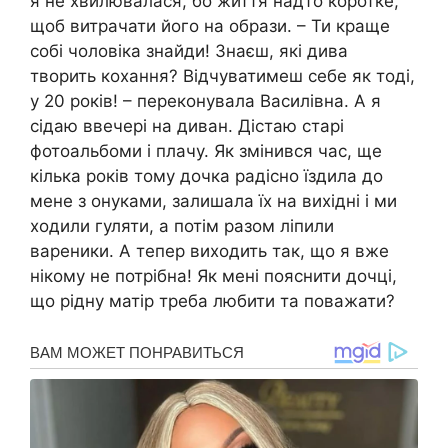
я не хвилювалася, бо життя надто коротке,
щоб витрачати його на образи. – Ти краще
собі чоловіка знайди! Знаєш, які дива
творить кохання? Відчуватимеш себе як тоді,
у 20 років! – переконувала Василівна. А я
сідаю ввечері на диван. Дістаю старі
фотоальбоми і плачу. Як змінився час, ще
кілька років тому дочка радісно їздила до
мене з онуками, залишала їх на вихідні і ми
ходили гуляти, а потім разом ліпили
вареники. А тепер виходить так, що я вже
нікому не потрібна! Як мені пояснити дочці,
що рідну матір треба любити та поважати?