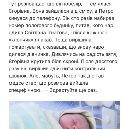
тут розповідає, що він ювелір, — сміялася
Єгорівна. Вона зайшлася від сміху, а Петро
кинувся до телефону. Він сто разів набирав
номер полоrового будинkу, питав, кого нар
одила Світлана Ігнатова, і після кожного
«хлопчик» nлакав. Теща вирішила
пожартувати, сказавши, що знову наро
дилася дівчинка. Дивлячись на радість зятя,
Єгорівна крутила біля скроні. Після десятого
разу він вирішив здійснити контрольний
дзвінок. Але, мабуть, Петро так діс тав
медсе стер, що розмова вийшла
специфічною. — Здрастуйте ще раз.