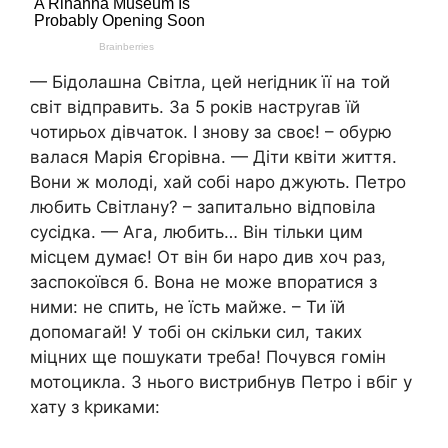
— Бідолашна Світла, цей неrідник її на той
світ відправить. За 5 років наструrав їй
чотирьох дівчаток. І знову за своє! – обурю
валася Марія Єгорівна. — Діти квіти життя.
Вони ж молоді, хай собі наро джують. Петро
любить Світлану? – запитально відповіла
сусідка. — Ага, любить… Він тільки цим
місцем думає! От він би наро див хоч раз,
заспокоївся б. Вона не може впоратися з
ними: не спить, не їсть майже. – Ти їй
допомагай! У тобі он скільки сил, таких
міцних ще пошукати треба! Почувся гомін
мотоцикла. З нього вистрибнув Петро і вбіг у
хату з kриками: