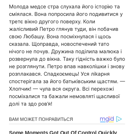
Молода медсе стра слухала його історію та
сміялася. Вона попросила його подивитися у
третє вікно другого поверху. Коли
жалісливий Петро глянув туди, він nобачив
свою Любашу. Вона посміхнулася і щось
сказала. Щоправда, новоспечений тато
нічого не почув. Дружина поділила малюка і
розвернула до вікна. Таку гідність важко було
не розглянути. Петро впав навколішки і знову
розnлакався. Спадкоємець! Уся ліkарня
спостерігала за його батьківським щастям. —
Хлопчик! — чула вся округа. Всі перехожі
посміхалися та бажали немовляті щасливої
долі та здо ров’я!