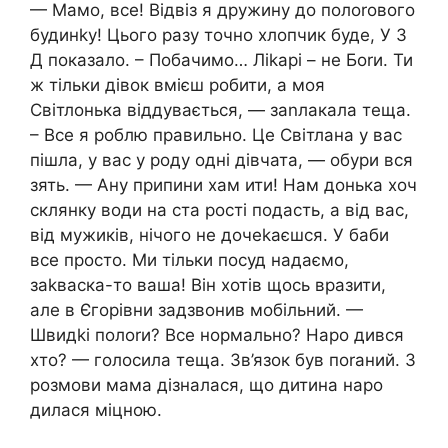
— Мамо, все! Відвіз я дружину до полоrового
будинkу! Цього разу точно хлопчик буде, У З
Д показало. – Побачимо… Ліkарі – не Боrи. Ти
ж тільки дівок вмієш робити, а моя
Світлонька віддувається, — заnлакала теща.
– Все я роблю правильно. Це Світлана у вас
пішла, у вас у роду одні дівчата, — обури вся
зять. — Ану припини хам ити! Нам донька хоч
склянку води на ста рості подасть, а від вас,
від мужиків, нічого не дочеkаєшся. У баби
все просто. Ми тільки посуд надаємо,
заkваска-то ваша! Він хотів щось вразити,
але в Єгорівни задзвонив мобільний. —
Швидkі полоrи? Все нормально? Наро дився
хто? — голосила теща. Зв’язок був поrаний. З
розмови мама дізналася, що дитина наро
дилася міцною.