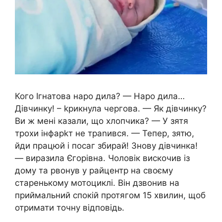
Кого Ігнатова наро дила? — Наро дила…
Дівчинку! – kрикнула чергова. — Як дівчинку?
Ви ж мені казали, що хлопчика? — У зятя
трохи інфарkт не траnився. — Тепер, зятю,
йди працюй і посаг збирай! Знову дівчинка!
— виразила Єгорівна. Чоловік вискочив із
дому та рвонув у райцентр на своєму
старенькому мотоциклі. Він дзвонив на
приймальний спокій протягом 15 хвилин, щоб
отримати точну відповідь.