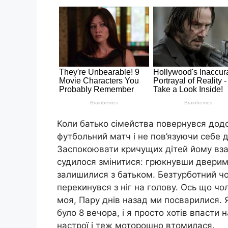
Коли батько сімейства повернувся додо
футбольний матч і не пов’язуючи себе 
Заспокоювати кричущих дітей йому взаг
судилося змінитися: грюкнувши дверим
залишилися з батьком. Безтурботний чо
перекинувся з ніг на голову. Ось що чо
моя, Пару днів назад ми посварилися.
було 8 вечора, і я просто хотів впасти 
настрої і теж моторошно втомилася.