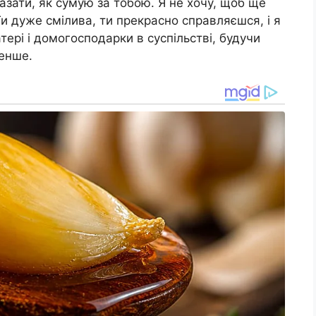
азати, як сумую за тобою. Я не хочу, щоб ще
Ти дуже смілива, ти прекрасно справляєшся, і я
ері і домогосподарки в суспільстві, будучи
енше.