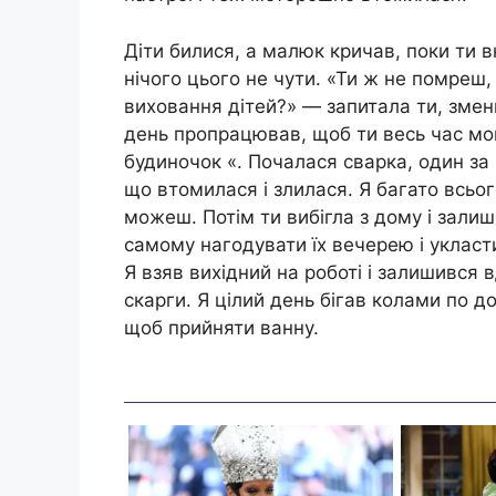
Діти билися, а малюк кричав, поки ти 
нічого цього не чути. «Ти ж не помреш
виховання дітей?» — запитала ти, змен
день пропрацював, щоб ти весь час мо
будиночок «. Почалася сварка, один за
що втомилася і злилася. Я багато всьог
можеш. Потім ти вибігла з дому і зали
самому нагодувати їх вечерею і укласт
Я взяв вихідний на роботі і залишився 
скарги. Я цілий день бігав колами по д
щоб прийняти ванну.