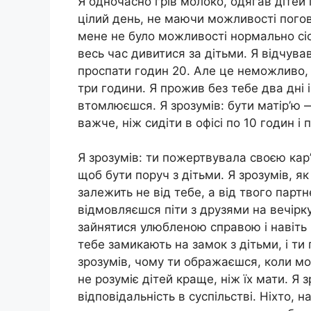
Я одночасно грів молоко, одягав дітей 
цілий день, не маючи можливості погов
мене не було можливості нормально сіс
весь час дивитися за дітьми. Я відчув
проспати годин 20. Але це неможливо,
три години. Я прожив без тебе два дні і 
втомлюєшся. Я зрозумів: бути матір’ю 
важче, ніж сидіти в офісі по 10 годин і
Я зрозумів: ти пожертвувала своєю кар
щоб бути поруч з дітьми. Я зрозумів, я
залежить не від тебе, а від твого парт
відмовляєшся піти з друзями на вечірк
зайнятися улюбленою справою і навіть 
тебе замикають на замок з дітьми, і ти
зрозумів, чому ти ображаєшся, коли мо
не розуміє дітей краще, ніж їх мати. Я 
відповідальність в суспільстві. Ніхто, н