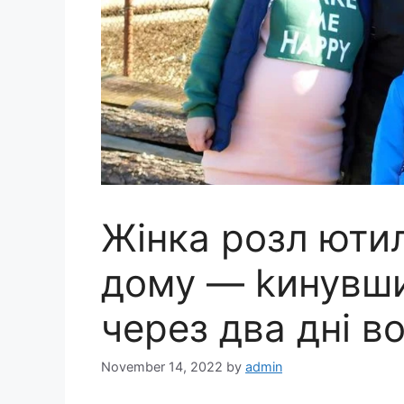
Жінка розл ютил
дому — kинувши 
через два дні в
November 14, 2022
by
admin