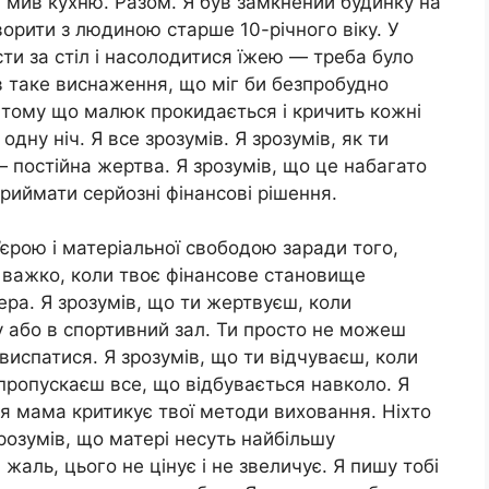
і мив кухню. Разом. Я був замкнений будинку на
орити з людиною старше 10-річного віку. У
ти за стіл і насолодитися їжею — треба було
ав таке виснаження, що міг би безпробудно
 тому що малюк прокидається і кричить кожні
одну ніч. Я все зрозумів. Я зрозумів, як ти
— постійна жертва. Я зрозумів, що це набагато
 приймати серйозні фінансові рішення.
’єрою і матеріальної свободою заради того,
к важко, коли твоє фінансове становище
нера. Я зрозумів, що ти жертвуєш, коли
у або в спортивний зал. Ти просто не можеш
виспатися. Я зрозумів, що ти відчуваєш, коли
 пропускаєш все, що відбувається навколо. Я
я мама критикує твої методи виховання. Ніхто
зрозумів, що матері несуть найбільшу
а жаль, цього не цінує і не звеличує. Я пишу тобі