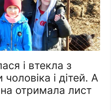
ася і втекла з
чоловіка і дітей. А
она отримала лист