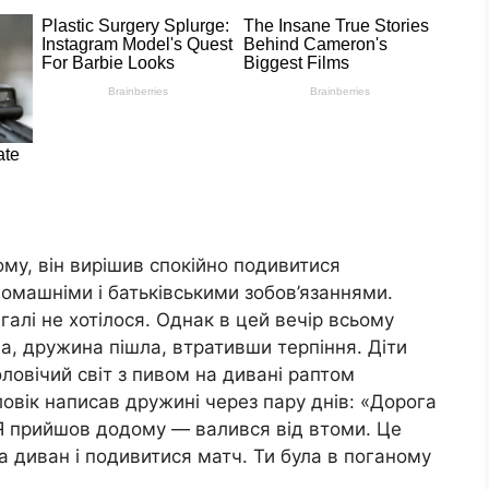
му, він вирішив спокійно подивитися
домашніми і батьківськими зобов’язаннями.
алі не хотілося. Однак в цей вечір всьому
а, дружина пішла, втративши терпіння. Діти
ловічий світ з пивом на дивані раптом
ловік написав дружині через пару днів: «Дорога
 Я прийшов додому — валився від втоми. Це
на диван і подивитися матч. Ти була в поганому