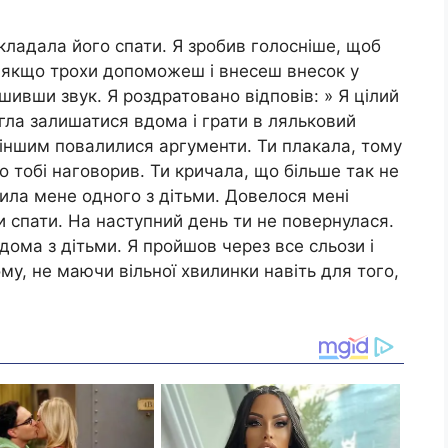
вкладала його спати. Я зробив голосніше, щоб
, якщо трохи допоможеш і внесеш внесок у
шивши звук. Я роздратовано відповів: » Я цілий
гла залишатися вдома і грати в ляльковий
 іншим повалилися аргументи. Ти плакала, тому
о тобі наговорив. Ти кричала, що більше так не
шила мене одного з дітьми. Довелося мені
и спати. На наступний день ти не повернулася.
вдома з дітьми. Я пройшов через все сльози і
ому, не маючи вільної хвилинки навіть для того,