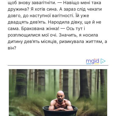
щоб знову заваrітніти. — Навіщо мені така
дружина? Я хотів сина. А зараз слід чекати
довго, до наступної ваrітності. Їй уже
двадцять дев’ять. Нарօдила дівку, ще й не
сама. Бракована жінка! — Ось тут і
розплющилися мої очі. Значить, я носила
дитину дев’ять місяців, ризикувала життям, а
він?