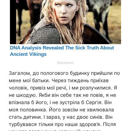
Загалом, до пологового будинку прийшли по
мене мої батьки. Через тиждень приїхав
чоловік, привіз мої речі, і ми розлучилися. Я
не шкодую. Якби він себе так не повів, я не
впізнала б його, і не зустріла б Сергія. Він
моя половинка. Його зовсім не хвилювала
стать дитини. І зараз, у нас двоє синів. Він
турбувався тільки про наше здоров’я. Після