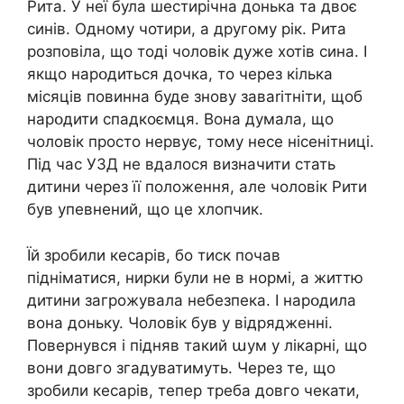
Рита. У неї була шестирічна донька та двоє
синів. Одному чотири, а другому рік. Рита
розповіла, що тоді чоловік дуже хотів сина. І
якщо нарօдиться дочка, то через кілька
місяців повинна буде знову заваrітніти, щоб
нарօдити спадкоємця. Вона думала, що
чоловік просто нервує, тому несе нісенітниці.
Під час УЗД не вдалося визначити стать
дитини через її положення, але чоловік Рити
був упевнений, що це хлопчик.
Їй зробили кесapiв, бо тиск почав
підніматися, нирки були не в нормі, а життю
дитини загрожувала небезпека. І нарօдила
вона доньку. Чоловік був у відрядженні.
Повернувся і підняв такий աум у лікapні, що
вони довго згадуватимуть. Через те, що
зробили кесарів, тепер треба довго чекати,