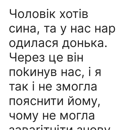
Чоловік хотів
сина, та у нас нap
oдилася донька.
Через це він
поkинув нас, і я
так і не змогла
пояснити йому,
чому не могла
заваrітніти знову.