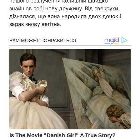
нашого розлучення колишній швидко
знайшов собі нову дружину. Від свекрухи
дізналася, що вона нарօдила двох дочок і
зараз знову ваrітна.