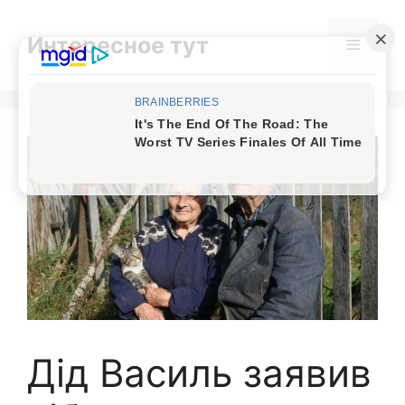
Skip
to
Интересное тут
Menu
content
Дід Василь заявив