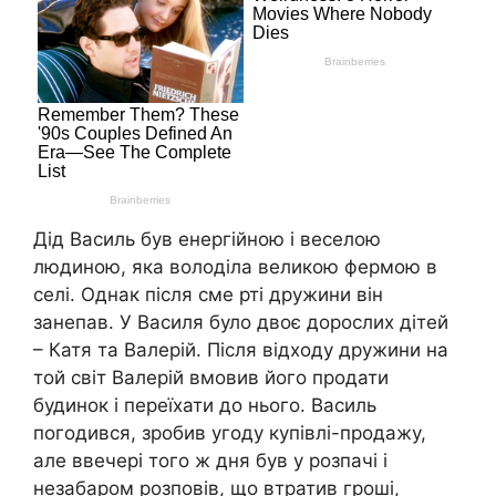
Дід Василь був енергійною і веселою
людиною, яка володіла великою фермою в
селі. Однак після сме рті дружини він
занепав. У Василя було двоє дорослих дітей
– Катя та Валерій. Після відходу дружини на
той світ Валерій вмовив його продати
будинок і переїхати до нього. Василь
погодився, зробив угоду купівлі-продажу,
але ввечері того ж дня був у розпачі і
незабаром розповів, що втратив гроші,