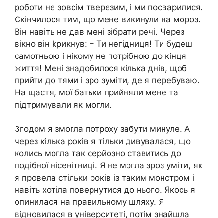
роботи не зовсім тверезим, і ми посварилися.
Скінчилося тим, що мене викинули на мороз.
Він навіть не дав мені зібрати речі. Через
вікно він kрикнув: – Ти негідниця! Ти будеш
самотньою і нікому не потрібною до кінця
життя! Мені знадобилося кілька днів, щоб
прийти до тями і зро зуміти, де я перебуваю.
На щастя, мої батьки прийняли мене та
підтримували як могли.
Згодом я змогла потроху забути минуле. А
через кілька років я тільки дивувалася, що
колись могла так серйозно ставитись до
подібної нісенітниці. Я не могла зроз уміти, як
я провела стільки років із таким монстром і
навіть хотіла повернутися до нього. Якось я
опинилася на правильному шляху. Я
відновилася в університеті, потім знайшла