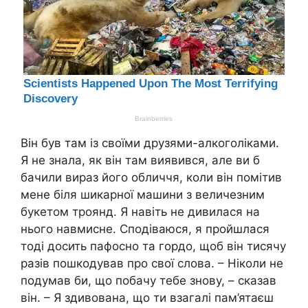
Він був там із своїми друзями-алкоголіками.
Я не знала, як він там виявився, але ви б
бачили вираз його обличчя, коли він помітив
мене біля шикарної машини з величезним
букетом троянд. Я навіть не дивилася на
нього навмисне. Сподіваюся, я пройшлася
тоді досить пафосно та гордо, щоб він тисячу
разів пошкодував про свої слова. – Ніколи не
подумав би, що побачу тебе знову, – сказав
він. – Я здивована, що ти взагалі пам’ятаєш