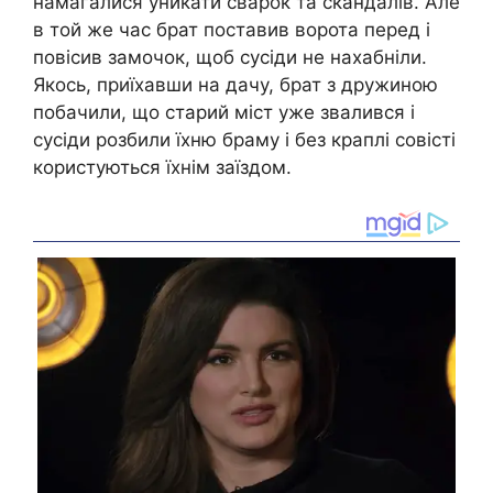
намагалися уникати сварок та скандалів. Але
в той же час брат поставив ворота перед і
повісив замочок, щоб сусіди не нахабніли.
Якось, приїхавши на дачу, брат з дружиною
побачили, що старий міст уже звалився і
сусіди розбили їхню браму і без краплі совісті
користуються їхнім заїздом.