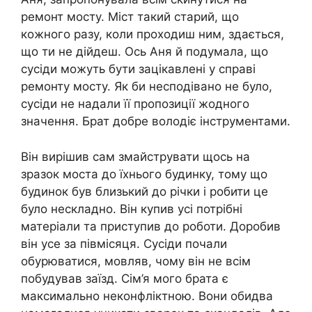
ремонт мосту. Міст такий старий, що
кожного разу, коли проходиш ним, здається,
що ти не дійдеш. Ось Аня й подумала, що
сусіди можуть бути зацікавлені у справі
ремонту мосту. Як би несподівано не було,
сусіди не надали її пропозиції жодного
значення. Брат добре володіє інструментами.
Він вирішив сам змайструвати щось на
зразок моста до їхнього будинку, тому що
будинок був близький до річки і робити це
було нескладно. Він купив усі потрібні
матеріали та приступив до роботи. Доробив
він усе за півмісяця. Сусіди почали
обурюватися, мовляв, чому він не всім
побудував заїзд. Сім’я мого брата є
максимально неконфліктною. Вони обидва