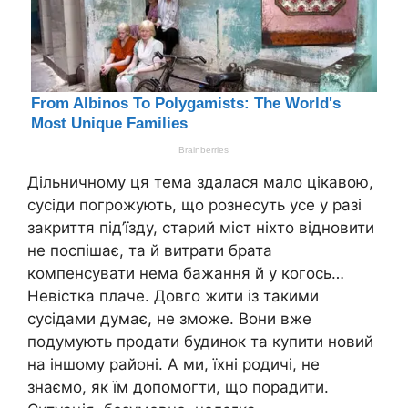
Дільничному ця тема здалася мало цікавою,
сусіди погрожують, що рознесуть усе у разі
закриття під’їзду, старий міст ніхто відновити
не поспішає, та й витрати брата
компенсувати нема бажання й у когось…
Невістка плаче. Довго жити із такими
сусідами думає, не зможе. Вони вже
подумують продати будинок та купити новий
на іншому районі. А ми, їхні родичі, не
знаємо, як їм допомогти, що порадити.