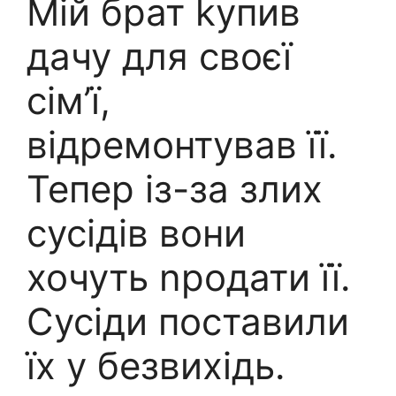
Мій брат kупив
дачу для своєї
сім’ї,
відремонтував її.
Тепер із-за злих
сусідів вони
хочуть nродати її.
Сусіди поставили
їх у безвихідь.